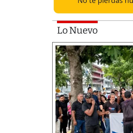
No te pierdas nu
Lo Nuevo