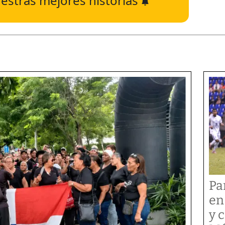
estras mejores historias
Pa
en
y 