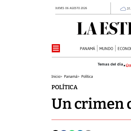
JUEVES 06 AGOSTO 2026
31
PANAMÁ
MUNDO
ECONO
Úl
Inicio
>
Panamá
>
Política
POLÍTICA
Un crimen q