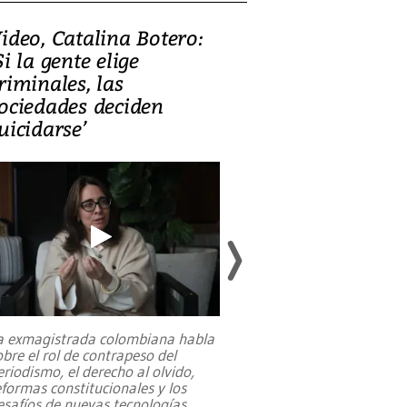
ideo, Catalina Botero:
Video: Lula la
Si la gente elige
candidatura 
riminales, las
promesas de i
ociedades deciden
en defensa, ed
uicidarse’
tierras raras
a exmagistrada colombiana habla
Entre recuerdos y es
obre el rol de contrapeso del
referencias hacia sus
eriodismo, el derecho al olvido,
presidente de Brasil,
eformas constitucionales y los
da Silva, oficializó 
esafíos de nuevas tecnologías
...
candidatura
...