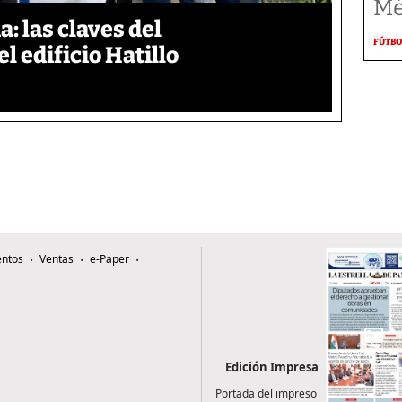
Mé
: las claves del
FÚTBO
l edificio Hatillo
ntos
Ventas
e-Paper
Edición Impresa
Portada del impreso