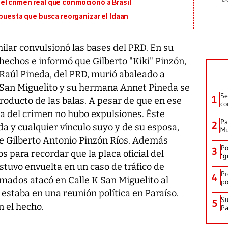
en el crimen real que conmocionó a Brasil
opuesta que busca reorganizar el Idaan
lar convulsionó las bases del PRD. En su
hechos e informó que Gilberto "Kiki" Pinzón,
 Raúl Pineda, del PRD, murió abaleado a
 de San Miguelito y su hermana Annet Pineda se
Se
1
oducto de las balas. A pesar de que en ese
co
 del crimen no hubo expulsiones. Éste
Pa
2
a y cualquier vínculo suyo y de su esposa,
Mu
e Gilberto Antonio Pinzón Ríos. Además
Po
3
s para recordar que la placa oficial del
‘g
stuvo envuelta en un caso de tráfico de
Pr
4
ados atacó en Calle K San Miguelito al
po
 estaba en una reunión política en Paraíso.
Su
5
n el hecho.
P