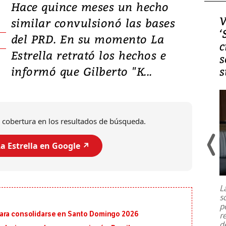
Hace quince meses un hecho
Video, Japón: Terremoto
V
similar convulsionó las bases
deja heridos y graves
‘
del PRD. En su momento La
daños en Kumamoto
c
Estrella retrató los hechos e
s
informó que Gilberto "K...
s
 cobertura en los resultados de búsqueda.
a Estrella en Google ↗️
Un fuerte terremoto de magnitud
7,1 se registró este martes 28 de
julio en la prefectura de Kumamoto,
L
al sur de Japón, provocando una
s
emergencia de gran
...
p
para consolidarse en Santo Domingo 2026
r
d