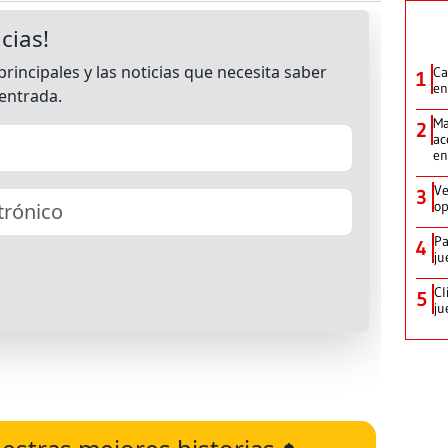
Ca
1
en
Ma
2
ac
en
Ve
3
op
Pa
4
ju
Cl
5
ju