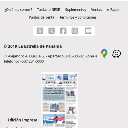
¿Quiénes somos?
Tarifario GESE
Suplementos
Ventas
e-Paper
Puntos de venta
Términos y condiciones
© 2019 La Estrella de Panamá
C/ Alejandro A. Duque G. - Apartado 0815-00507, Zona 4
Teléfono: +507 204-0000
Edición Impresa