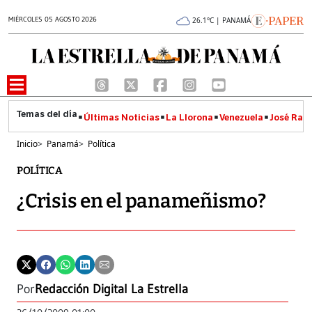
MIÉRCOLES 05 AGOSTO 2026
26.1°C | PANAMÁ
Últimas Noticias
La Llorona
Venezuela
José Raúl
Inicio
>
Panamá
>
Política
POLÍTICA
¿Crisis en el panameñismo?
Por
Redacción Digital La Estrella