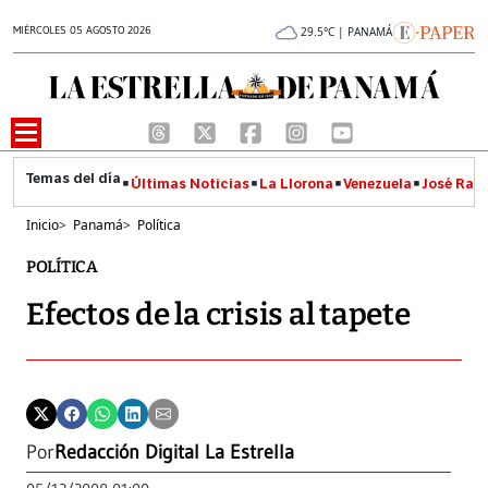
MIÉRCOLES 05 AGOSTO 2026
29.5°C | PANAMÁ
Últimas Noticias
La Llorona
Venezuela
José Raúl
Inicio
>
Panamá
>
Política
POLÍTICA
Efectos de la crisis al tapete
Por
Redacción Digital La Estrella