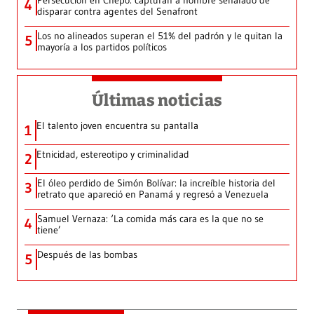
Persecución en Chepo: capturan a hombre señalado de
4
disparar contra agentes del Senafront
Los no alineados superan el 51% del padrón y le quitan la
5
mayoría a los partidos políticos
Últimas noticias
El talento joven encuentra su pantalla​
1
Etnicidad, estereotipo y criminalidad
2
El óleo perdido de Simón Bolívar: la increíble historia del
3
retrato que apareció en Panamá y regresó a Venezuela
Samuel Vernaza: ‘La comida más cara es la que no se
4
tiene’
Después de las bombas
5