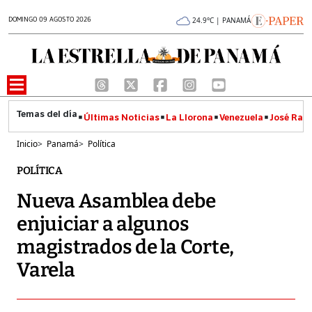
DOMINGO 09 AGOSTO 2026
24.9°C | PANAMÁ
Últimas Noticias
La Llorona
Venezuela
José Raúl
Inicio
>
Panamá
>
Política
POLÍTICA
Nueva Asamblea debe
enjuiciar a algunos
magistrados de la Corte,
Varela