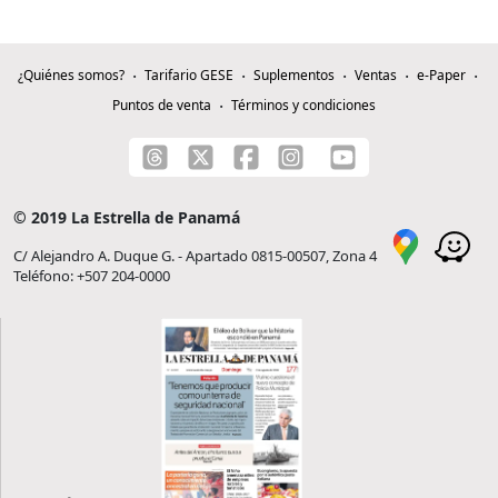
¿Quiénes somos?
Tarifario GESE
Suplementos
Ventas
e-Paper
Puntos de venta
Términos y condiciones
© 2019 La Estrella de Panamá
C/ Alejandro A. Duque G. - Apartado 0815-00507, Zona 4
Teléfono: +507 204-0000