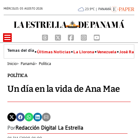
MIÉRCOLES 05 AGOSTO 2026
23.9°C | PANAMÁ
Últimas Noticias
La Llorona
Venezuela
José Raúl
Inicio
>
Panamá
>
Política
POLÍTICA
Un día en la vida de Ana Mae
Por
Redacción Digital La Estrella