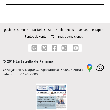
¿Quiénes somos?
Tarifario GESE
Suplementos
Ventas
e-Paper
Puntos de venta
Términos y condiciones
© 2019 La Estrella de Panamá
C/ Alejandro A. Duque G. - Apartado 0815-00507, Zona 4
Teléfono: +507 204-0000