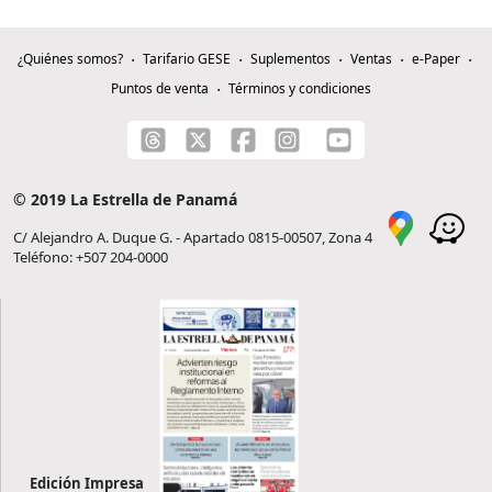
¿Quiénes somos?
Tarifario GESE
Suplementos
Ventas
e-Paper
Puntos de venta
Términos y condiciones
© 2019 La Estrella de Panamá
C/ Alejandro A. Duque G. - Apartado 0815-00507, Zona 4
Teléfono: +507 204-0000
Edición Impresa