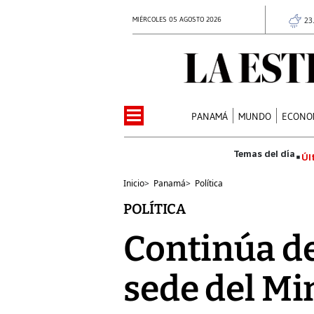
MIÉRCOLES 05 AGOSTO 2026
23
PANAMÁ
MUNDO
ECONO
Úl
Inicio
>
Panamá
>
Política
POLÍTICA
Continúa des
sede del Mi