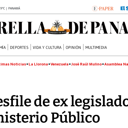
.9°C | PANAMÁ
MÍA
DEPORTES
VIDA Y CULTURA
OPINIÓN
MULTIMEDIA
timas Noticias
La Llorona
Venezuela
José Raúl Mulino
Asamblea Na
file de ex legislado
nisterio Público