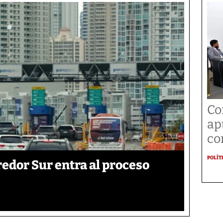
Co
ap
co
POLÍT
edor Sur entra al proceso