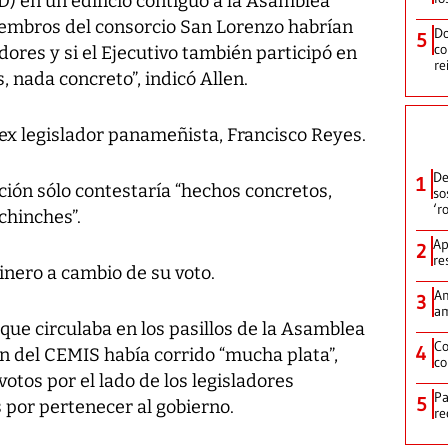
) en un edificio contiguo a la Asamblea
iembros del consorcio San Lorenzo habrían
Do
5
co
dores y si el Ejecutivo también participó en
re
, nada concreto”, indicó Allen.
 ex legislador panameñista, Francisco Reyes.
De
1
ción sólo contestaría “hechos concretos,
so
‘r
chinches”.
Ap
2
re
inero a cambio de su voto.
Am
3
am
 que circulaba en los pasillos de la Asamblea
Co
4
n del CEMIS había corrido “mucha plata”,
co
votos por el lado de los legisladores
Pa
5
s por pertenecer al gobierno.
re