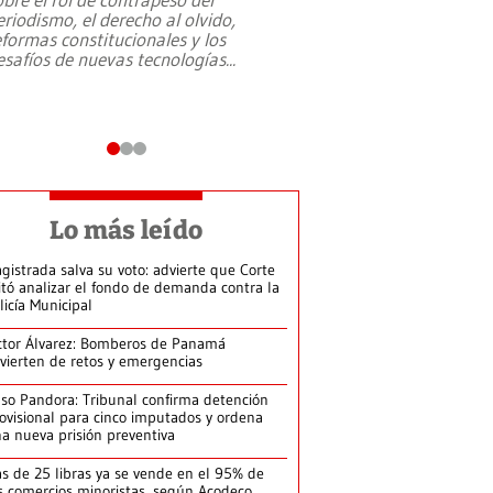
eriodismo, el derecho al olvido,
presidente de Brasil,
eformas constitucionales y los
da Silva, oficializó 
esafíos de nuevas tecnologías
...
candidatura
...
Lo más leído
gistrada salva su voto: advierte que Corte
itó analizar el fondo de demanda contra la
licía Municipal
ctor Álvarez: Bomberos de Panamá
vierten de retos y emergencias
so Pandora: Tribunal confirma detención
ovisional para cinco imputados y ordena
a nueva prisión preventiva
s de 25 libras ya se vende en el 95% de
s comercios minoristas, según Acodeco