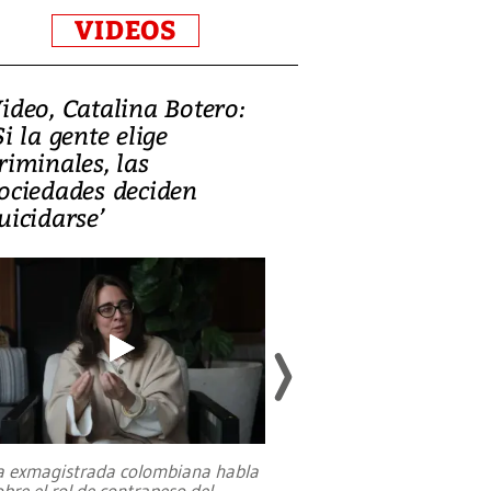
VIDEOS
ideo, Catalina Botero:
Video: Lula la
Si la gente elige
candidatura 
riminales, las
promesas de i
ociedades deciden
en defensa, ed
uicidarse’
tierras raras
a exmagistrada colombiana habla
Entre recuerdos y es
obre el rol de contrapeso del
referencias hacia sus