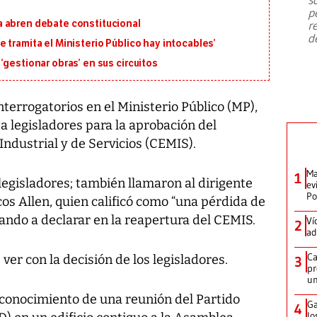
emergencia de gran
...
p
 abren debate constitucional
r
d
 tramita el Ministerio Público hay intocables’
‘gestionar obras’ en sus circuitos
errogatorios en el Ministerio Público (MP),
a legisladores para la aprobación del
ndustrial y de Servicios (CEMIS).
Ma
1
 legisladores; también llamaron al dirigente
ev
Po
s Allen, quien calificó como “una pérdida de
mando a declarar en la reapertura del CEMIS.
Ví
2
ad
Ca
ver con la decisión de los legisladores.
3
pr
un
 conocimiento de una reunión del Partido
Ga
4
lo