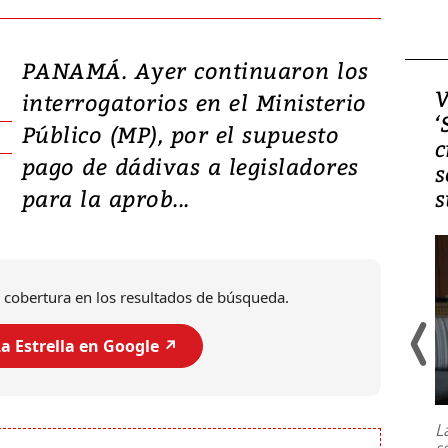
PANAMÁ. Ayer continuaron los
Video, Japón: Terremoto
V
interrogatorios en el Ministerio
deja heridos y graves
‘
Público (MP), por el supuesto
daños en Kumamoto
c
pago de dádivas a legisladores
s
para la aprob...
s
 cobertura en los resultados de búsqueda.
a Estrella en Google ↗️
Un fuerte terremoto de magnitud
7,1 se registró este martes 28 de
julio en la prefectura de Kumamoto,
L
al sur de Japón, provocando una
s