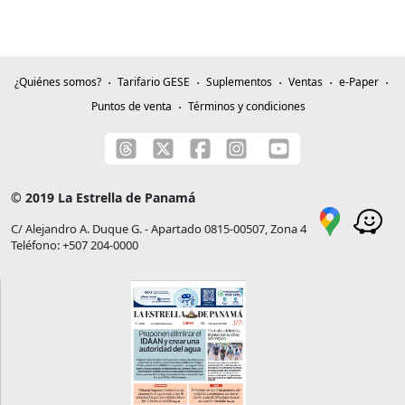
¿Quiénes somos?
Tarifario GESE
Suplementos
Ventas
e-Paper
Puntos de venta
Términos y condiciones
© 2019 La Estrella de Panamá
C/ Alejandro A. Duque G. - Apartado 0815-00507, Zona 4
Teléfono: +507 204-0000