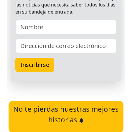
No te pierdas nuestras mejores
historias