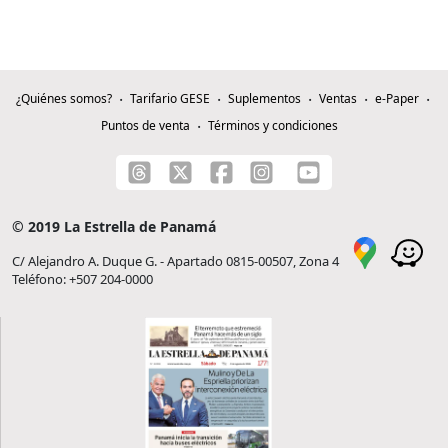
¿Quiénes somos?
Tarifario GESE
Suplementos
Ventas
e-Paper
Puntos de venta
Términos y condiciones
© 2019 La Estrella de Panamá
C/ Alejandro A. Duque G. - Apartado 0815-00507, Zona 4
Teléfono: +507 204-0000