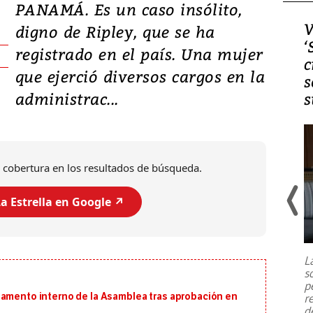
PANAMÁ. Es un caso insólito,
Video, Japón: Terremoto
V
digno de Ripley, que se ha
deja heridos y graves
‘
registrado en el país. Una mujer
daños en Kumamoto
c
que ejerció diversos cargos en la
s
administrac...
s
 cobertura en los resultados de búsqueda.
a Estrella en Google ↗️
Un fuerte terremoto de magnitud
7,1 se registró este martes 28 de
julio en la prefectura de Kumamoto,
L
al sur de Japón, provocando una
s
emergencia de gran
...
p
lamento interno de la Asamblea tras aprobación en
r
d