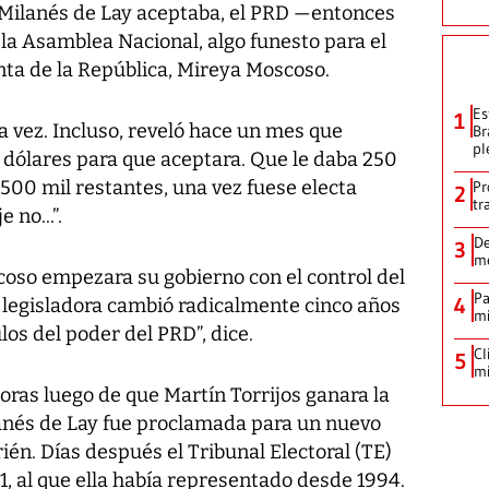
Si Milanés de Lay aceptaba, el PRD —entonces
la Asamblea Nacional, algo funesto para el
nta de la República, Mireya Moscoso.
Es
1
a vez. Incluso, reveló hace un mes que
Br
pl
l dólares para que aceptara. Que le daba 250
 500 mil restantes, una vez fuese electa
Pr
2
tr
 no...”.
De
3
me
coso empezara su gobierno con el control del
Pa
4
o legisladora cambió radicalmente cinco años
mi
los del poder del PRD”, dice.
Cl
5
mi
oras luego de que Martín Torrijos ganara la
lanés de Lay fue proclamada para un nuevo
ién. Días después el Tribunal Electoral (TE)
5-1, al que ella había representado desde 1994.