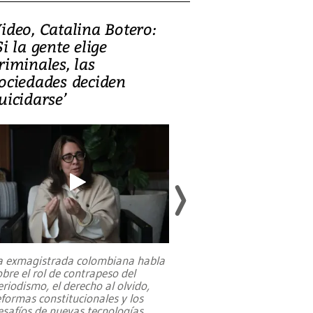
ideo, Catalina Botero:
Video: Lula la
Si la gente elige
candidatura 
riminales, las
promesas de i
ociedades deciden
en defensa, ed
uicidarse’
tierras raras
a exmagistrada colombiana habla
Entre recuerdos y es
obre el rol de contrapeso del
referencias hacia sus
eriodismo, el derecho al olvido,
presidente de Brasil,
eformas constitucionales y los
da Silva, oficializó 
esafíos de nuevas tecnologías
...
candidatura
...