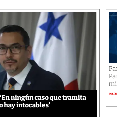
Pa
Pa
mi
POLÍT
‘En ningún caso que tramita
o hay intocables’