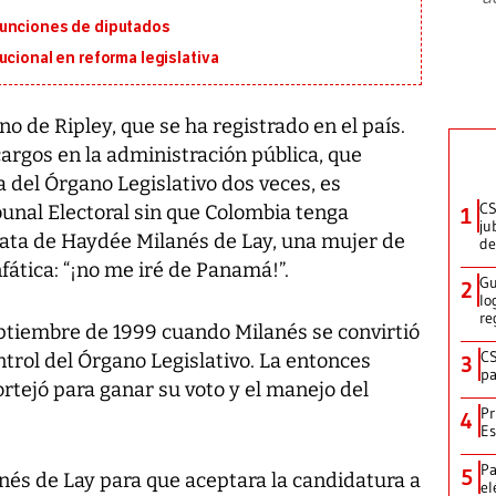
funciones de diputados
ucional en reforma legislativa
o de Ripley, que se ha registrado en el país.
argos en la administración pública, que
a del Órgano Legislativo dos veces, es
CS
bunal Electoral sin que Colombia tenga
1
ju
trata de Haydée Milanés de Lay, una mujer de
de
nfática: “¡no me iré de Panamá!”.
Gu
2
lo
re
eptiembre de 1999 cuando Milanés se convirtió
CS
ontrol del Órgano Legislativo. La entonces
3
pa
ortejó para ganar su voto y el manejo del
Pr
4
Es
Pa
5
nés de Lay para que aceptara la candidatura a
el