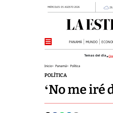
MIÉRCOLES 05 AGOSTO 2026
26
PANAMÁ
MUNDO
ECONO
Úl
Inicio
>
Panamá
>
Política
POLÍTICA
‘No me iré