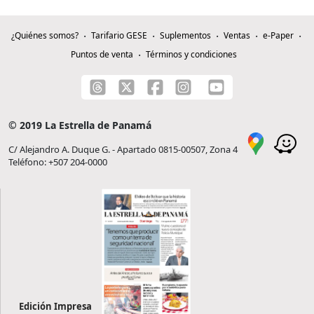
¿Quiénes somos?
Tarifario GESE
Suplementos
Ventas
e-Paper
Puntos de venta
Términos y condiciones
© 2019 La Estrella de Panamá
C/ Alejandro A. Duque G. - Apartado 0815-00507, Zona 4
Teléfono: +507 204-0000
Edición Impresa