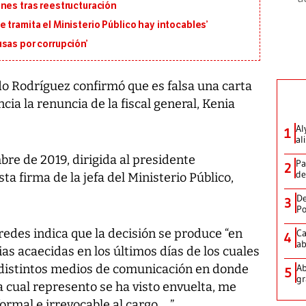
nes tras reestructuración
 tramita el Ministerio Público hay intocables’
sas por corrupción’
o Rodríguez confirmó que es falsa una carta
cia la renuncia de la fiscal general, Kenia
Al
1
al
re de 2019, dirigida al presidente
Pa
2
de
ta firma de la jefa del Ministerio Público,
De
3
Po
redes indica que la decisión se produce “en
Ca
4
ab
ias acaecidas en los últimos días de los cuales
 distintos medios de comunicación en donde
Ab
5
gr
a cual represento se ha visto envuelta, me
rmal e irrevocable al cargo…..”.