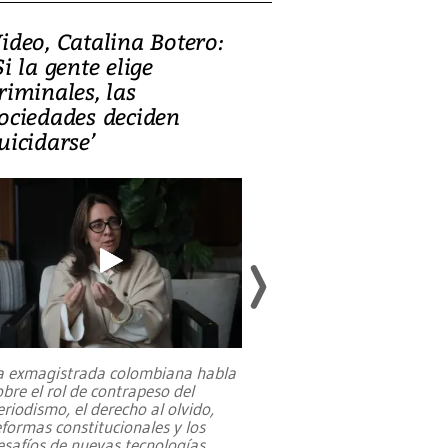
ideo, Catalina Botero:
Video: Lula la
Si la gente elige
candidatura 
riminales, las
promesas de i
ociedades deciden
en defensa, ed
uicidarse’
tierras raras
a exmagistrada colombiana habla
Entre recuerdos y es
obre el rol de contrapeso del
referencias hacia sus
eriodismo, el derecho al olvido,
presidente de Brasil,
eformas constitucionales y los
da Silva, oficializó 
esafíos de nuevas tecnologías
...
candidatura
...