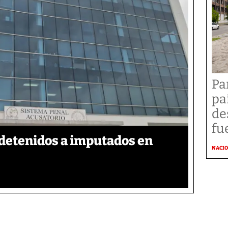
Pa
pa
de
fu
detenidos a imputados en
NACI