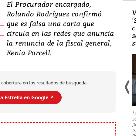
El Procurador encargado,
Video, Japón: Terremoto
V
Rolando Rodríguez confirmó
deja heridos y graves
‘
que es falsa una carta que
daños en Kumamoto
c
circula en las redes que anuncia
s
la renuncia de la fiscal general,
s
Kenia Porcell.
 cobertura en los resultados de búsqueda.
a Estrella en Google ↗️
Un fuerte terremoto de magnitud
7,1 se registró este martes 28 de
julio en la prefectura de Kumamoto,
L
al sur de Japón, provocando una
s
emergencia de gran
...
p
r
d