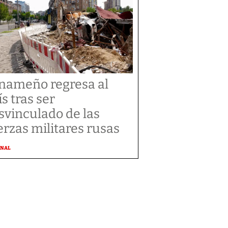
nameño regresa al
ís tras ser
svinculado de las
erzas militares rusas
ONAL