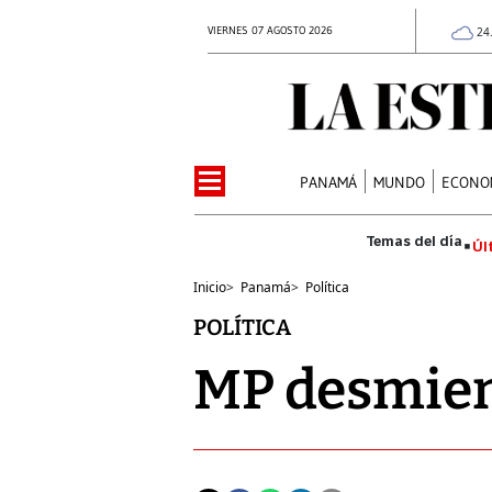
VIERNES 07 AGOSTO 2026
24
PANAMÁ
MUNDO
ECONO
Úl
Inicio
>
Panamá
>
Política
POLÍTICA
MP desmient