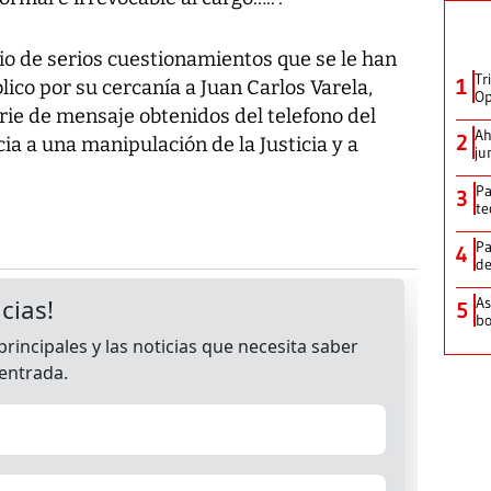
io de serios cuestionamientos que se le han
Tr
1
blico por su cercanía a Juan Carlos Varela,
Op
rie de mensaje obtenidos del telefono del
Ah
2
a a una manipulación de la Justicia y a
ju
Pa
3
te
Pa
4
de
As
5
bo