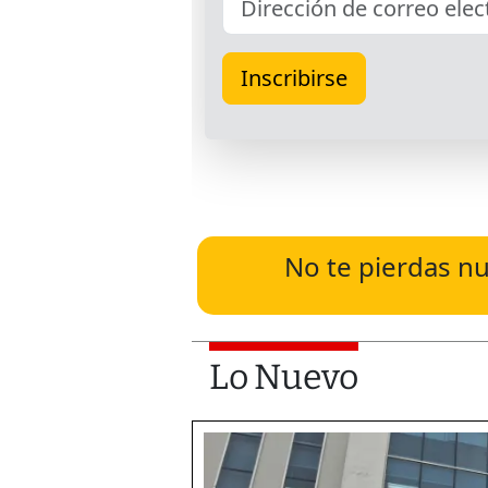
No te pierdas nu
Lo Nuevo