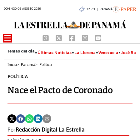
DOMINGO 09 AGOSTO 2026
32.7°C | PANAMÁ
Últimas Noticias
La Llorona
Venezuela
José Raúl
Inicio
>
Panamá
>
Política
POLÍTICA
Nace el Pacto de Coronado
Por
Redacción Digital La Estrella