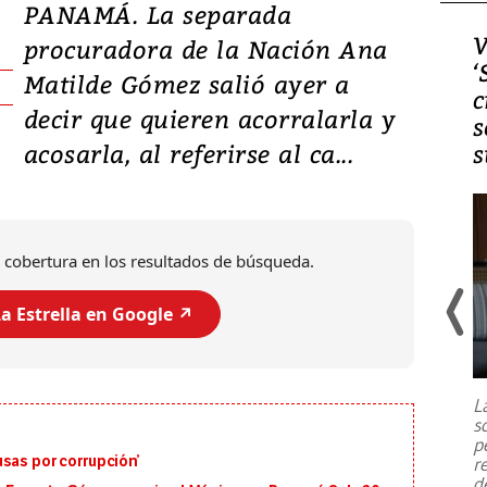
PANAMÁ. La separada
Video, Japón: Terremoto
V
procuradora de la Nación Ana
deja heridos y graves
‘
Matilde Gómez salió ayer a
daños en Kumamoto
c
decir que quieren acorralarla y
s
acosarla, al referirse al ca...
s
 cobertura en los resultados de búsqueda.
a Estrella en Google ↗️
Un fuerte terremoto de magnitud
7,1 se registró este martes 28 de
julio en la prefectura de Kumamoto,
L
al sur de Japón, provocando una
s
emergencia de gran
...
p
sas por corrupción’
r
d