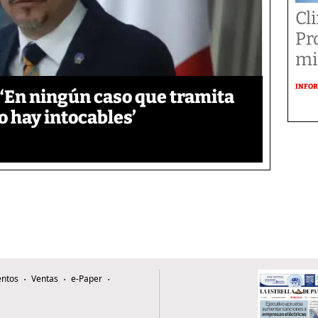
Cl
Pr
mi
INFOR
‘En ningún caso que tramita
o hay intocables’
ntos
Ventas
e-Paper