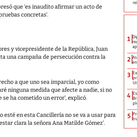
re
resó que ‘es inaudito afirmar un acto de
pruebas concretas’.
Di
1
re
ap
ores y vicepresidente de la República, Juan
ista una campaña de persecución contra la
As
2
en
Ex
3
pr
echo a que uno sea imparcial, yo como
Un
aré ninguna medida que afecte a nadie, si no
Es
4
 se ha cometido un error’, explicó.
Br
pl
Pr
o esté en esta Cancillería no se va a usar para
5
tr
estar clara la señora Ana Matilde Gómez’.