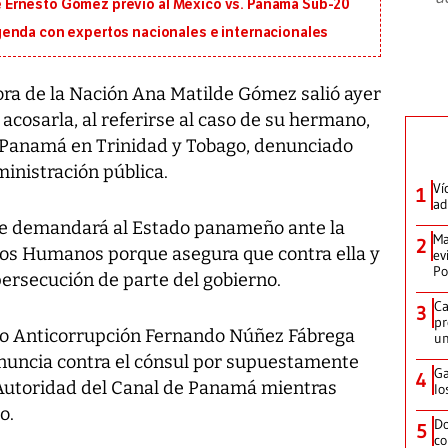
 de Ernesto Gómez previo al México vs. Panamá Sub-20
genda con expertos nacionales e internacionales
a de la Nación Ana Matilde Gómez salió ayer
 acosarla, al referirse al caso de su hermano,
 Panamá en Trinidad y Tobago, denunciado
ministración pública.
Ví
1
ad
ue demandará al Estado panameño ante la
Ma
2
os Humanos porque asegura que contra ella y
ev
Po
ersecución de parte del gobierno.
Ca
3
pr
rio Anticorrupción Fernando Núñez Fábrega
un
nuncia contra el cónsul por supuestamente
Ga
4
a Autoridad del Canal de Panamá mientras
lo
o.
Do
5
co