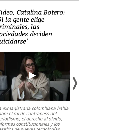
ideo, Catalina Botero:
Video: Lula la
Si la gente elige
candidatura 
riminales, las
promesas de i
ociedades deciden
en defensa, ed
uicidarse’
tierras raras
a exmagistrada colombiana habla
Entre recuerdos y es
obre el rol de contrapeso del
referencias hacia sus
eriodismo, el derecho al olvido,
presidente de Brasil,
eformas constitucionales y los
da Silva, oficializó 
esafíos de nuevas tecnologías
...
candidatura
...