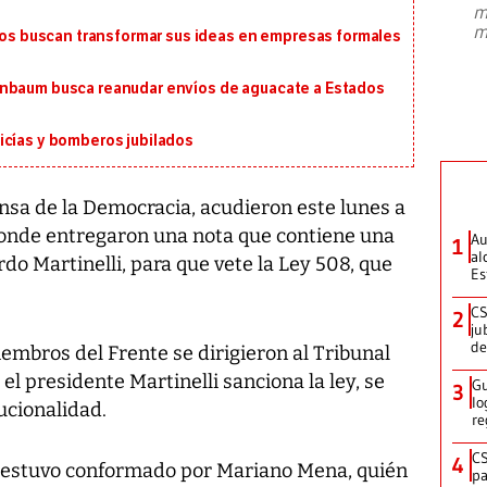
m
presidente de Brasil, Luiz Inácio Lula
m
 buscan transformar sus ideas en empresas formales
da Silva, oficializó este domingo su
candidatura
...
inbaum busca reanudar envíos de aguacate a Estados
icías y bomberos jubilados
nsa de la Democracia, acudieron este lunes a
 donde entregaron una nota que contiene una
Au
1
al
rdo Martinelli, para que vete la Ley 508, que
Es
CS
2
ju
de
iembros del Frente se dirigieron al Tribunal
 el presidente Martinelli sanciona la ley, se
Gu
3
lo
ucionalidad.
re
CS
4
do estuvo conformado por Mariano Mena, quién
pa