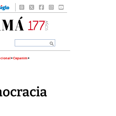
cional
Cepanim
mocracia