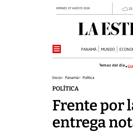
VIERNES 07 AGOSTO 2026
25
PANAMÁ
MUNDO
ECONO
Úl
Inicio
>
Panamá
>
Política
POLÍTICA
Frente por 
entrega not