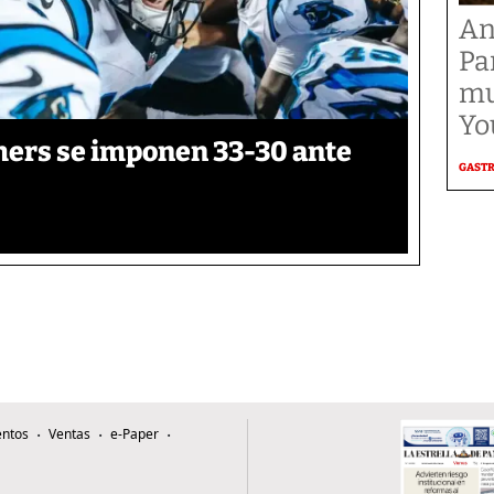
An
Pa
mu
Yo
thers se imponen 33-30 ante
GAST
ntos
Ventas
e-Paper