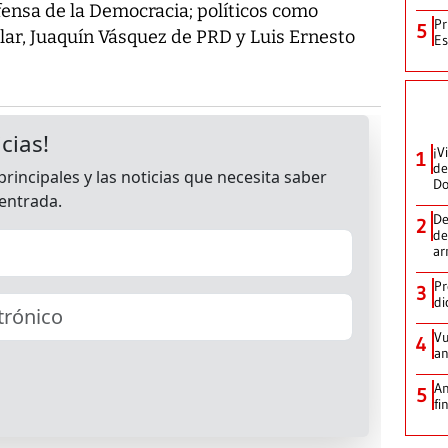
efensa de la Democracia; políticos como
Pr
5
lar, Juaquín Vásquez de PRD y Luis Ernesto
Es
¡V
1
de
D
De
2
de
ar
Pr
3
di
Vu
4
an
An
5
fi