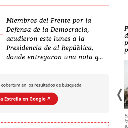
Miembros del Frente por la
Video: Lula lanza su
P
Defensa de la Democracia,
candidatura con
d
acudieron este lunes a la
promesas de inversión
p
Presidencia de al República,
en defensa, educación y
p
donde entregaron una nota q...
tierras raras
 cobertura en los resultados de búsqueda.
a Estrella en Google ↗️
E
l
Entre recuerdos y escuetas
a
referencias hacia sus adversarios, el