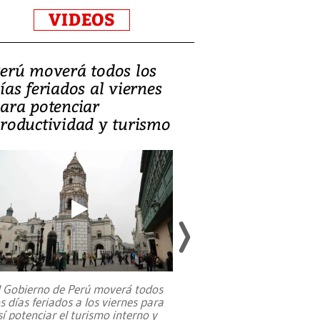
VIDEOS
erú moverá todos los
Video, Catalin
ías feriados al viernes
‘Si la gente el
ara potenciar
criminales, la
roductividad y turismo
sociedades de
suicidarse’
l Gobierno de Perú moverá todos
os días feriados a los viernes para
La exmagistrada co
sí potenciar el turismo interno y
sobre el rol de contr