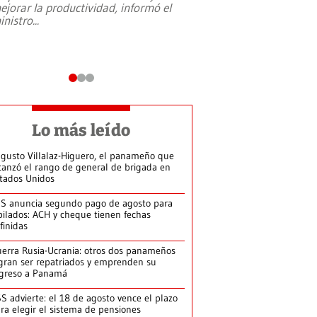
ejorar la productividad, informó el
periodismo, el derech
inistro
...
reformas constitucio
desafíos de nuevas t
Lo más leído
gusto Villalaz-Higuero, el panameño que
canzó el rango de general de brigada en
tados Unidos
S anuncia segundo pago de agosto para
bilados: ACH y cheque tienen fechas
finidas
erra Rusia-Ucrania: otros dos panameños
gran ser repatriados y emprenden su
greso a Panamá
S advierte: el 18 de agosto vence el plazo
ra elegir el sistema de pensiones