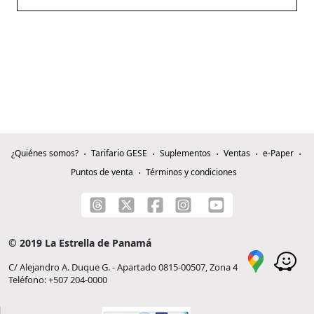
¿Quiénes somos?
Tarifario GESE
Suplementos
Ventas
e-Paper
Puntos de venta
Términos y condiciones
© 2019 La Estrella de Panamá
C/ Alejandro A. Duque G. - Apartado 0815-00507, Zona 4
Teléfono: +507 204-0000