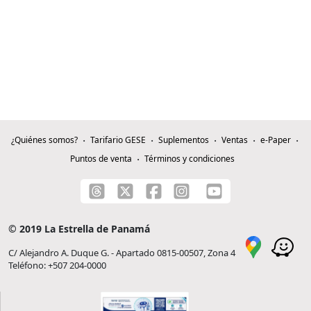
¿Quiénes somos?
Tarifario GESE
Suplementos
Ventas
e-Paper
Puntos de venta
Términos y condiciones
© 2019 La Estrella de Panamá
C/ Alejandro A. Duque G. - Apartado 0815-00507, Zona 4
Teléfono: +507 204-0000