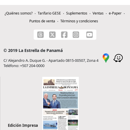
¿Quiénes somos?
Tarifario GESE
Suplementos
Ventas
e-Paper
Puntos de venta
Términos y condiciones
© 2019 La Estrella de Panamá
C/ Alejandro A. Duque G. - Apartado 0815-00507, Zona 4
Teléfono: +507 204-0000
Edición Impresa