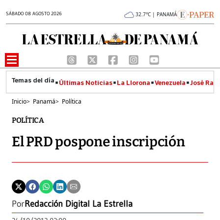
SÁBADO 08 AGOSTO 2026
32.7°C | PANAMÁ
Últimas Noticias
La Llorona
Venezuela
José Raúl
Inicio
>
Panamá
>
Política
POLÍTICA
El PRD pospone inscripción
Por
Redacción Digital La Estrella