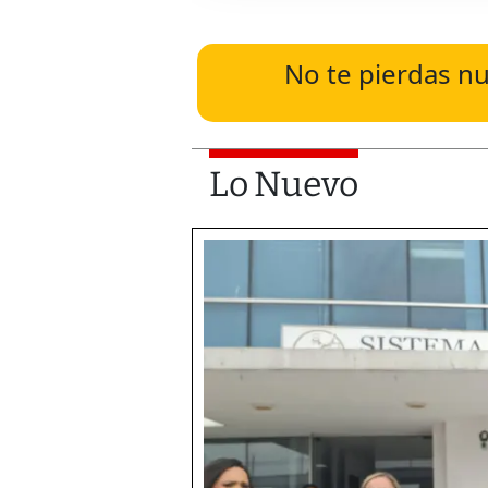
No te pierdas nu
Lo Nuevo