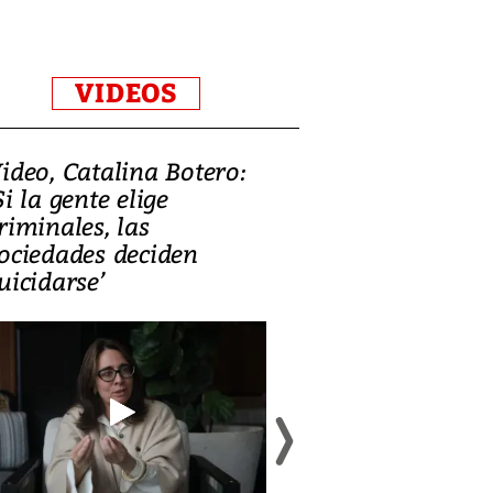
VIDEOS
ideo, Catalina Botero:
Video: Lula la
Si la gente elige
candidatura 
riminales, las
promesas de i
ociedades deciden
en defensa, ed
uicidarse’
tierras raras