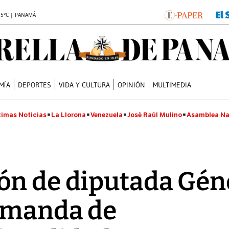
.5°C | PANAMÁ
MÍA
DEPORTES
VIDA Y CULTURA
OPINIÓN
MULTIMEDIA
timas Noticias
La Llorona
Venezuela
José Raúl Mulino
Asamblea Na
ón de diputada Gén
emanda de