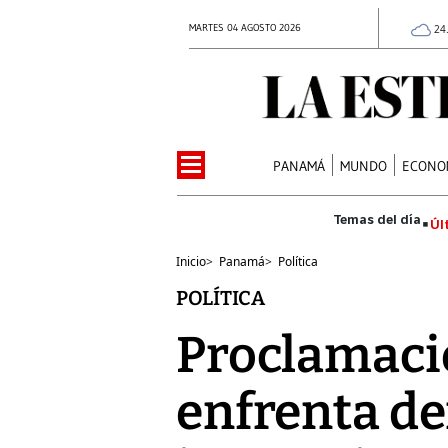
MARTES 04 AGOSTO 2026
24
PANAMÁ
MUNDO
ECONO
Úl
Inicio
>
Panamá
>
Política
POLÍTICA
Proclamaci
enfrenta d