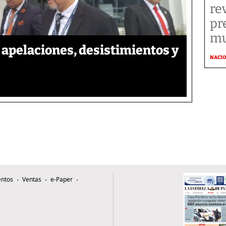
re
pr
mu
apelaciones, desistimientos y
NACI
ntos
Ventas
e-Paper