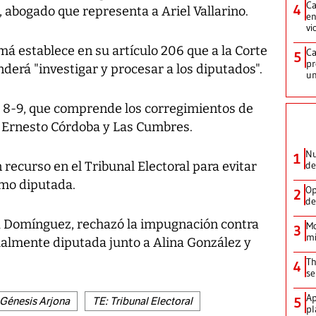
Ca
4
, abogado que representa a Ariel Vallarino.
en
vi
má establece en su artículo 206 que a la Corte
Ca
5
pr
derá "investigar y procesar a los diputados".
un
to 8-9, que comprende los corregimientos de
re, Ernesto Córdoba y Las Cumbres.
Nu
1
n recurso en el Tribunal Electoral para evitar
de
mo diputada.
Op
2
de
da Domínguez, rechazó la impugnación contra
Mo
3
mi
ualmente diputada junto a Alina González y
Th
4
se
Ap
5
Génesis Arjona
TE: Tribunal Electoral
pl