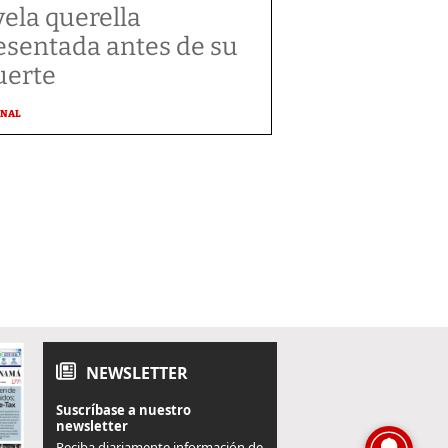
vela querella
esentada antes de su
erte
ONAL
NEWSLETTER
Suscríbase a nuestro
newsletter
Reciba diariamente información de