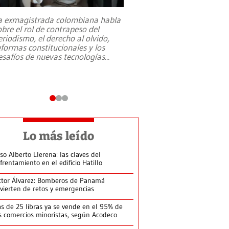
a exmagistrada colombiana habla
Entre recuerdos y es
obre el rol de contrapeso del
referencias hacia sus
eriodismo, el derecho al olvido,
presidente de Brasil,
eformas constitucionales y los
da Silva, oficializó 
esafíos de nuevas tecnologías
...
candidatura
...
Lo más leído
so Alberto Llerena: las claves del
frentamiento en el edificio Hatillo
ctor Álvarez: Bomberos de Panamá
vierten de retos y emergencias
s de 25 libras ya se vende en el 95% de
s comercios minoristas, según Acodeco