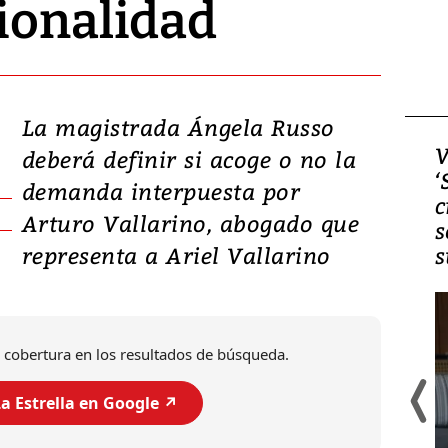
ionalidad
La magistrada Ángela Russo
Video, Japón: Terremoto
V
deberá definir si acoge o no la
deja heridos y graves
‘
demanda interpuesta por
daños en Kumamoto
c
Arturo Vallarino, abogado que
s
representa a Ariel Vallarino
s
 cobertura en los resultados de búsqueda.
a Estrella en Google ↗️
Un fuerte terremoto de magnitud