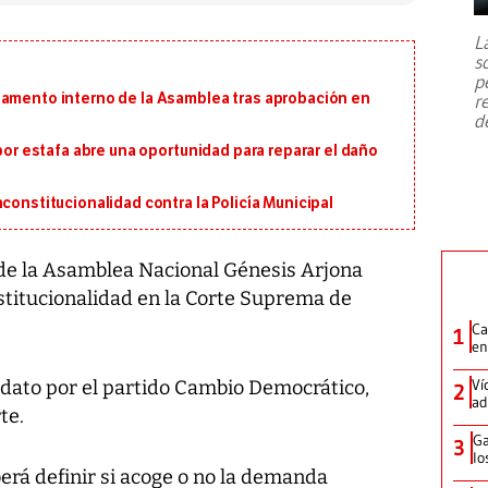
7,1 se registró este martes 28 de
julio en la prefectura de Kumamoto,
L
al sur de Japón, provocando una
s
emergencia de gran
...
p
lamento interno de la Asamblea tras aprobación en
r
d
 por estafa abre una oportunidad para reparar el daño
constitucionalidad contra la Policía Municipal
de la Asamblea Nacional Génesis Arjona
titucionalidad en la Corte Suprema de
Ca
1
en
Ví
didato por el partido Cambio Democrático,
2
ad
te.
Ga
3
lo
rá definir si acoge o no la demanda