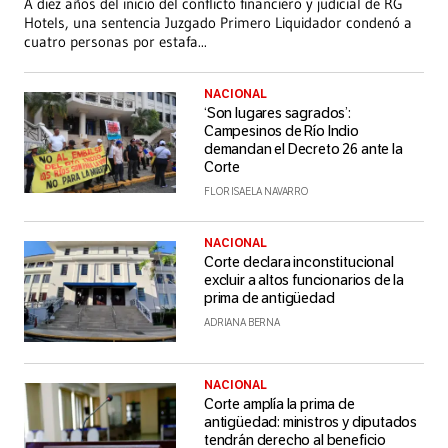
A diez años del inicio del conflicto financiero y judicial de RG
Hotels, una sentencia Juzgado Primero Liquidador condenó a
cuatro personas por estafa
...
NACIONAL
‘Son lugares sagrados’:
Campesinos de Río Indio
demandan el Decreto 26 ante la
Corte
FLOR ISAELA NAVARRO
NACIONAL
Corte declara inconstitucional
excluir a altos funcionarios de la
prima de antigüedad
ADRIANA BERNA
NACIONAL
Corte amplía la prima de
antigüedad: ministros y diputados
tendrán derecho al beneficio