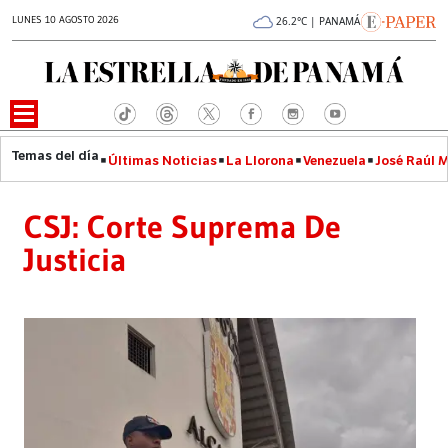
LUNES 10 AGOSTO 2026
26.2°C | PANAMÁ
Últimas Noticias
La Llorona
Venezuela
José Raúl 
CSJ: Corte Suprema De
Justicia