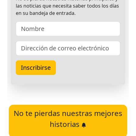
No te pierdas nuestras mejores
historias