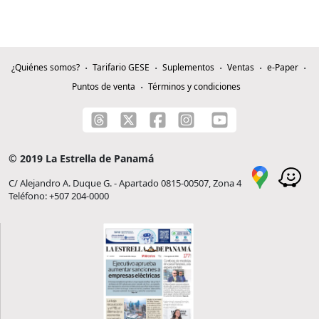
¿Quiénes somos?
Tarifario GESE
Suplementos
Ventas
e-Paper
Puntos de venta
Términos y condiciones
© 2019 La Estrella de Panamá
C/ Alejandro A. Duque G. - Apartado 0815-00507, Zona 4
Teléfono: +507 204-0000