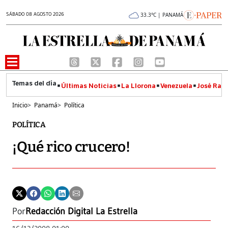
SÁBADO 08 AGOSTO 2026
33.3°C | PANAMÁ
Últimas Noticias
La Llorona
Venezuela
José Raúl
Inicio
>
Panamá
>
Política
POLÍTICA
¡Qué rico crucero!
Por
Redacción Digital La Estrella