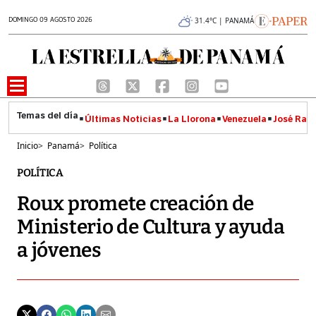
DOMINGO 09 AGOSTO 2026
31.4°C | PANAMÁ
Últimas Noticias
La Llorona
Venezuela
José Raúl
Inicio
>
Panamá
>
Política
POLÍTICA
Roux promete creación de
Ministerio de Cultura y ayuda
a jóvenes