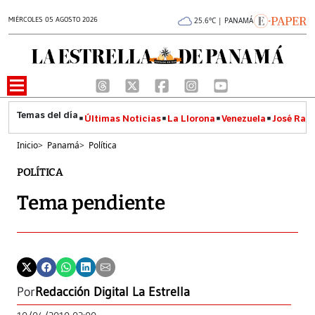
MIÉRCOLES 05 AGOSTO 2026
25.6°C | PANAMÁ
Últimas Noticias
La Llorona
Venezuela
José Raúl
Inicio
>
Panamá
>
Política
POLÍTICA
Tema pendiente
Por
Redacción Digital La Estrella