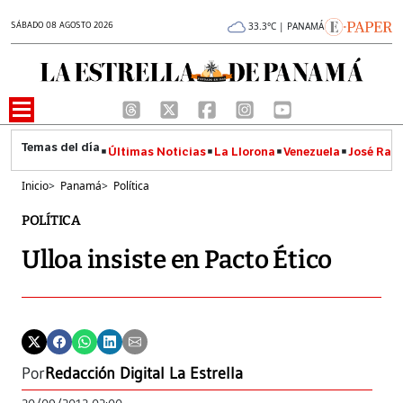
SÁBADO 08 AGOSTO 2026
33.3°C | PANAMÁ
Últimas Noticias
La Llorona
Venezuela
José Raúl
Inicio
>
Panamá
>
Política
POLÍTICA
Ulloa insiste en Pacto Ético
Por
Redacción Digital La Estrella