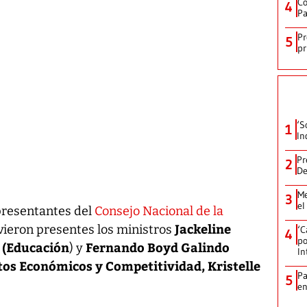
Co
4
Pa
Pr
5
pr
‘S
1
In
Pr
2
De
Me
3
el
presentantes del
Consejo Nacional de la
Jackeline
vieron presentes los ministros
‘C
4
po
 (Educación
Fernando Boyd Galindo
) y
In
tos Económicos y Competitividad, Kristelle
Pa
5
e