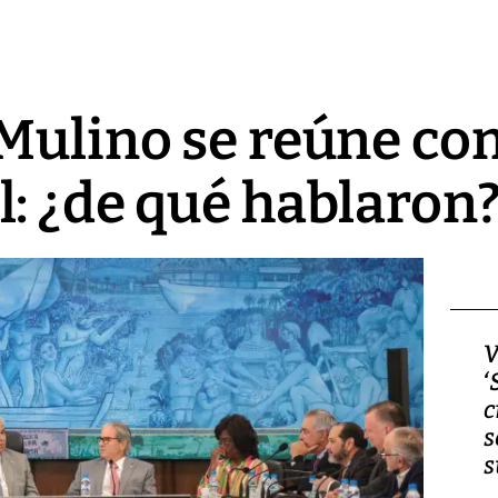
Mulino se reúne co
: ¿de qué hablaron
Video, Japón: Terremoto
V
deja heridos y graves
‘
daños en Kumamoto
c
s
s