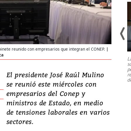
Un fuerte terremoto de magnitud
7,1 se registró este martes 28 de
abinete reunido con empresarios que integran el CONEP.
julio en la prefectura de Kumamoto,
ca
L
al sur de Japón, provocando una
s
emergencia de gran
...
p
El presidente José Raúl Mulino
r
d
se reunió este miércoles con
empresarios del Conep y
ministros de Estado, en medio
de tensiones laborales en varios
sectores.