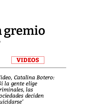
n gremio
?
VIDEOS
ideo, Catalina Botero:
Video: Lula la
Si la gente elige
candidatura 
riminales, las
promesas de i
ociedades deciden
en defensa, ed
uicidarse’
tierras raras