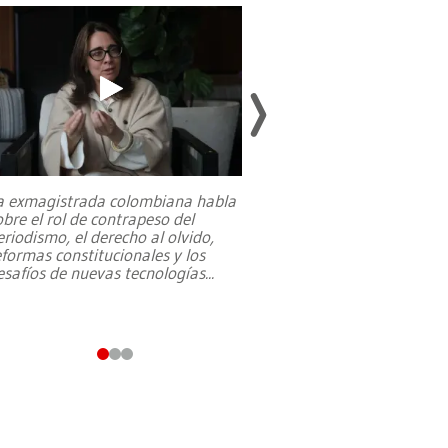
a exmagistrada colombiana habla
Entre recuerdos y es
obre el rol de contrapeso del
referencias hacia sus
eriodismo, el derecho al olvido,
presidente de Brasil,
eformas constitucionales y los
da Silva, oficializó 
esafíos de nuevas tecnologías
...
candidatura
...