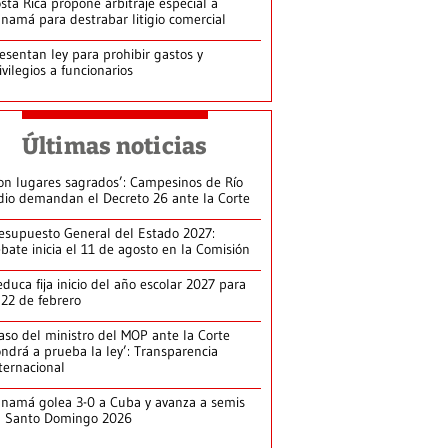
sta Rica propone arbitraje especial a
namá para destrabar litigio comercial
esentan ley para prohibir gastos y
ivilegios a funcionarios
Últimas noticias
on lugares sagrados’: Campesinos de Río
dio demandan el Decreto 26 ante la Corte
esupuesto General del Estado 2027:
bate inicia el 11 de agosto en la Comisión
duca fija inicio del año escolar 2027 para
 22 de febrero
aso del ministro del MOP ante la Corte
ndrá a prueba la ley’: Transparencia
ternacional
namá golea 3-0 a Cuba y avanza a semis
n Santo Domingo 2026