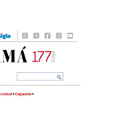
cional
Cepanim