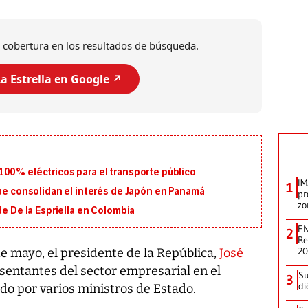
 cobertura en los resultados de búsqueda.
a Estrella en Google ↗️
100% eléctricos para el transporte público
IM
1
que consolidan el interés de Japón en Panamá
pr
zo
de De la Espriella en Colombia
EN
2
Re
2
e mayo, el presidente de la República,
José
esentantes del sector empresarial en el
Su
3
di
do por varios ministros de Estado.