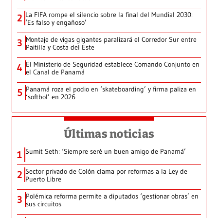
La FIFA rompe el silencio sobre la final del Mundial 2030:
2
‘Es falso y engañoso’
Montaje de vigas gigantes paralizará el Corredor Sur entre
3
Paitilla y Costa del Este
El Ministerio de Seguridad establece Comando Conjunto en
4
el Canal de Panamá
Panamá roza el podio en ‘skateboarding’ y firma paliza en
5
‘softbol’ en 2026
Últimas noticias
Sumit Seth: ‘Siempre seré un buen amigo de Panamá’
1
Sector privado de Colón clama por reformas a la Ley de
2
Puerto Libre
Polémica reforma permite a diputados ‘gestionar obras’ en
3
sus circuitos