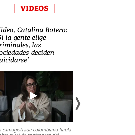
VIDEOS
ideo, Catalina Botero:
Video: Lula la
Si la gente elige
candidatura 
riminales, las
promesas de i
ociedades deciden
en defensa, ed
uicidarse’
tierras raras
a exmagistrada colombiana habla
Entre recuerdos y es
obre el rol de contrapeso del
referencias hacia sus