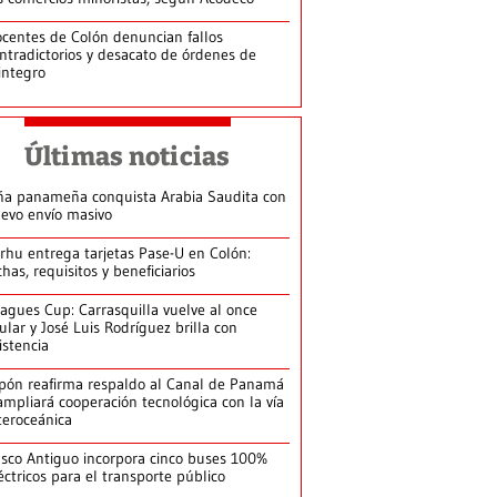
centes de Colón denuncian fallos
ntradictorios y desacato de órdenes de
integro
Últimas noticias
ña panameña conquista Arabia Saudita con
evo envío masivo
arhu entrega tarjetas Pase-U en Colón:
chas, requisitos y beneficiarios
agues Cup: Carrasquilla vuelve al once
tular y José Luis Rodríguez brilla con
istencia
pón reafirma respaldo al Canal de Panamá
ampliará cooperación tecnológica con la vía
teroceánica
sco Antiguo incorpora cinco buses 100%
éctricos para el transporte público