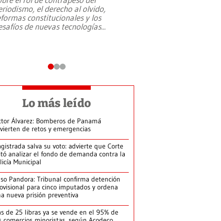
eriodismo, el derecho al olvido,
presidente de Brasil,
eformas constitucionales y los
da Silva, oficializó 
esafíos de nuevas tecnologías
...
candidatura
...
Lo más leído
ctor Álvarez: Bomberos de Panamá
vierten de retos y emergencias
gistrada salva su voto: advierte que Corte
itó analizar el fondo de demanda contra la
licía Municipal
so Pandora: Tribunal confirma detención
ovisional para cinco imputados y ordena
a nueva prisión preventiva
s de 25 libras ya se vende en el 95% de
s comercios minoristas, según Acodeco