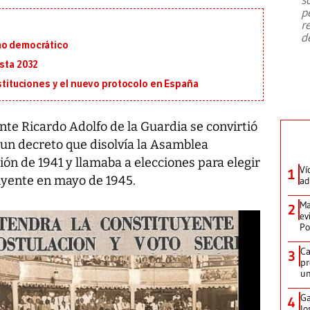
emergencia de gran
...
p
r
d
mo democrático
asta 2032
ustituciones y el nuevo protocolo en España
nte Ricardo Adolfo de la Guardia se convirtió
 un decreto que disolvía la Asamblea
ión de 1941 y llamaba a elecciones para elegir
Ví
1
tuyente en mayo de 1945.
ad
Ma
2
ev
Po
Ca
3
pr
un
Ga
4
lo