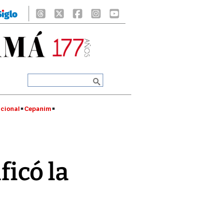
cional
Cepanim
ficó la