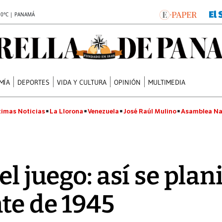
.0°C | PANAMÁ
MÍA
DEPORTES
VIDA Y CULTURA
OPINIÓN
MULTIMEDIA
timas Noticias
La Llorona
Venezuela
José Raúl Mulino
Asamblea Na
l juego: así se plani
te de 1945