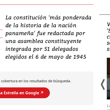
La constitución 'más ponderada
Video, Japón: Terremoto
V
de la historia de la nación
deja heridos y graves
‘
panameña' fue redactada por
daños en Kumamoto
c
una asamblea constituyente
s
integrada por 51 delegados
s
elegidos el 6 de mayo de 1945
 cobertura en los resultados de búsqueda.
a Estrella en Google ↗️
Un fuerte terremoto de magnitud
7,1 se registró este martes 28 de
julio en la prefectura de Kumamoto,
L
al sur de Japón, provocando una
s