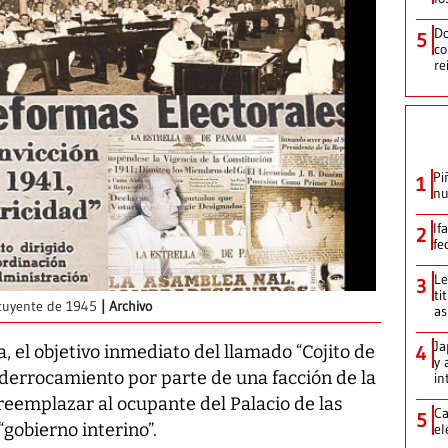
Do
5
co
re
Pi
1
nu
If
2
fe
Le
3
ti
tituyente de 1945
Archivo
as
Ja
4
, el objetivo inmediato del llamado “Cojito de
y 
e derrocamiento por parte de una facción de la
in
eemplazar al ocupante del Palacio de las
Ca
5
gobierno interino”.
el