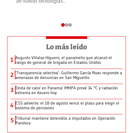
de nuevas tecnologías
...
Lo más leído
Augusto Villalaz-Higuero, el panameño que alcanzó el
1
rango de general de brigada en Estados Unidos
‘Transparencia selectiva’: Guillermo García Rivas responde a
2
amenazas de denuncias en San Miguelito
Onda de calor en Panamá: IMHPA prevé 34 °C y radiación
3
extrema en Azuero hoy
CSS advierte: el 18 de agosto vence el plazo para elegir el
4
sistema de pensiones
Tribunal mantiene detenidos a imputados en Operación
5
Pandora