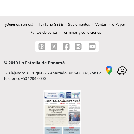
¿Quiénes somos?
Tarifario GESE
Suplementos
Ventas
e-Paper
Puntos de venta
Términos y condiciones
© 2019 La Estrella de Panamá
C/ Alejandro A. Duque G. - Apartado 0815-00507, Zona 4
Teléfono: +507 204-0000