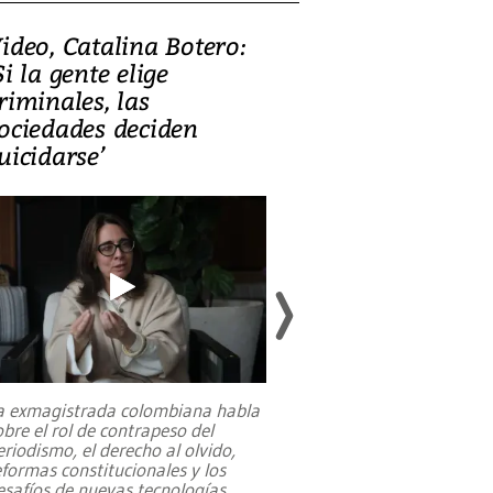
ideo, Catalina Botero:
Video: Lula la
Si la gente elige
candidatura 
riminales, las
promesas de i
ociedades deciden
en defensa, ed
uicidarse’
tierras raras
a exmagistrada colombiana habla
Entre recuerdos y es
obre el rol de contrapeso del
referencias hacia sus
eriodismo, el derecho al olvido,
presidente de Brasil,
eformas constitucionales y los
da Silva, oficializó 
esafíos de nuevas tecnologías
...
candidatura
...