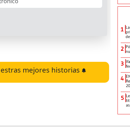
La
1
pr
de
Pi
2
nu
If
3
fe
estras mejores historias
EN
4
Re
2
Le
5
ti
as