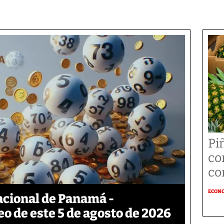
Pi
co
co
ECON
acional de Panamá -
eo de este 5 de agosto de 2026