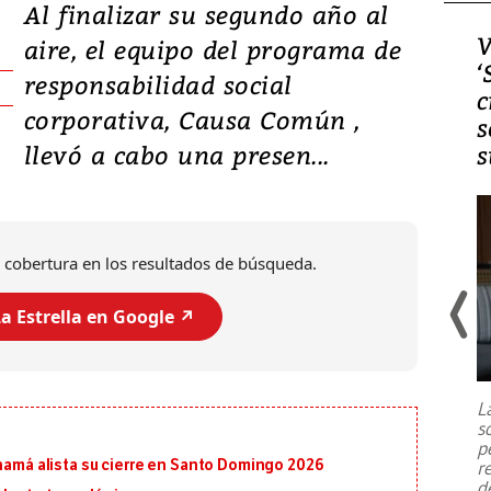
Al finalizar su segundo año al
Video, Japón: Terremoto
V
aire, el equipo del programa de
deja heridos y graves
‘
responsabilidad social
daños en Kumamoto
c
corporativa, Causa Común ,
s
llevó a cabo una presen...
s
 cobertura en los resultados de búsqueda.
a Estrella en Google ↗️
Un fuerte terremoto de magnitud
7,1 se registró este martes 28 de
julio en la prefectura de Kumamoto,
L
al sur de Japón, provocando una
s
emergencia de gran
...
p
anamá alista su cierre en Santo Domingo 2026
r
d