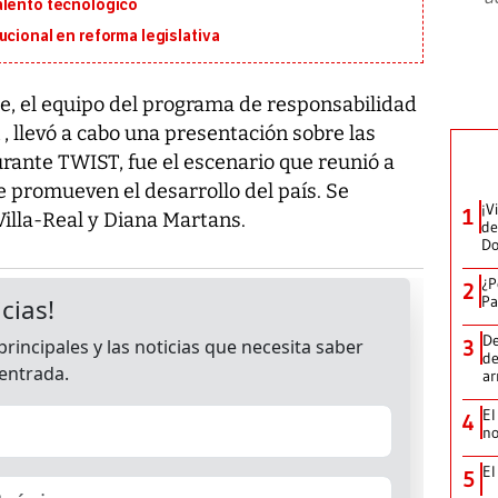
alento tecnológico
ucional en reforma legislativa
ire, el equipo del programa de responsabilidad
, llevó a cabo una presentación sobre las
rante TWIST, fue el escenario que reunió a
 promueven el desarrollo del país. Se
¡V
1
Villa-Real y Diana Martans.
de
D
¿P
2
Pa
De
3
de
a
El
4
no
El
5