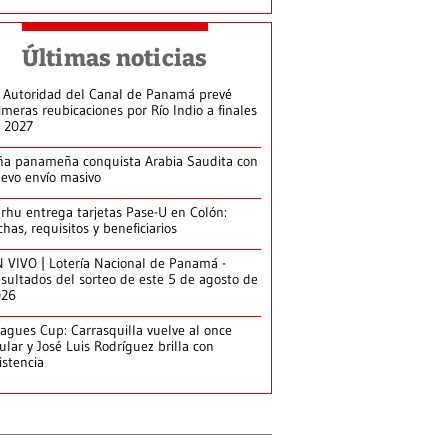
Últimas noticias
 Autoridad del Canal de Panamá prevé
imeras reubicaciones por Río Indio a finales
 2027
ña panameña conquista Arabia Saudita con
evo envío masivo
arhu entrega tarjetas Pase-U en Colón:
chas, requisitos y beneficiarios
 VIVO | Lotería Nacional de Panamá -
sultados del sorteo de este 5 de agosto de
026
agues Cup: Carrasquilla vuelve al once
tular y José Luis Rodríguez brilla con
istencia