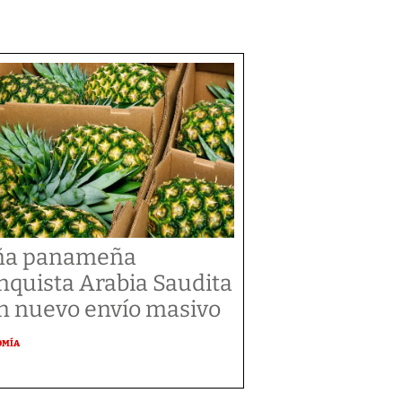
ña panameña
nquista Arabia Saudita
n nuevo envío masivo
OMÍA