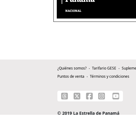
NACIONAL
¿Quiénes somos?
Tarifario GESE
Supleme
Puntos de venta
Términos y condiciones
© 2019 La Estrella de Panamá
C/ Alejandro A. Duque G. - Apartado 0815-0
Teléfono: +507 204-0000