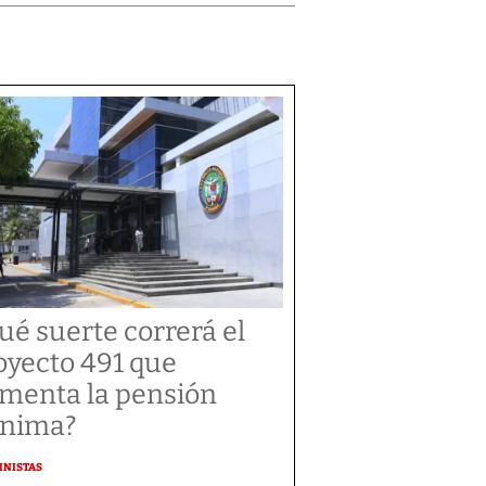
ué suerte correrá el
oyecto 491 que
menta la pensión
nima?
MNISTAS