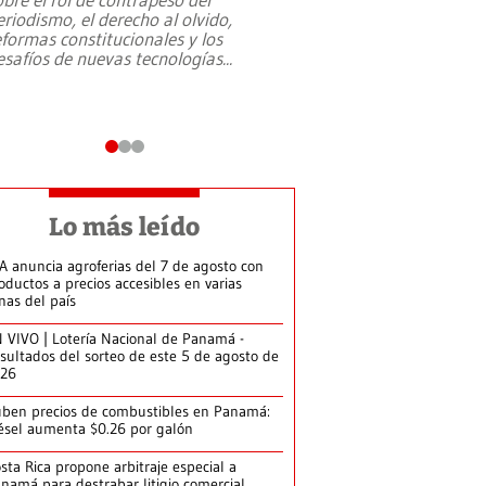
eriodismo, el derecho al olvido,
presidente de Brasil,
eformas constitucionales y los
da Silva, oficializó 
esafíos de nuevas tecnologías
...
candidatura
...
Lo más leído
A anuncia agroferias del 7 de agosto con
oductos a precios accesibles en varias
nas del país
 VIVO | Lotería Nacional de Panamá -
sultados del sorteo de este 5 de agosto de
026
ben precios de combustibles en Panamá:
ésel aumenta $0.26 por galón
sta Rica propone arbitraje especial a
namá para destrabar litigio comercial