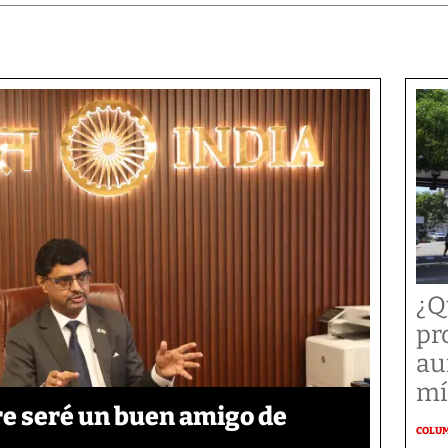
¿Q
pr
au
mí
re seré un buen amigo de
COLU