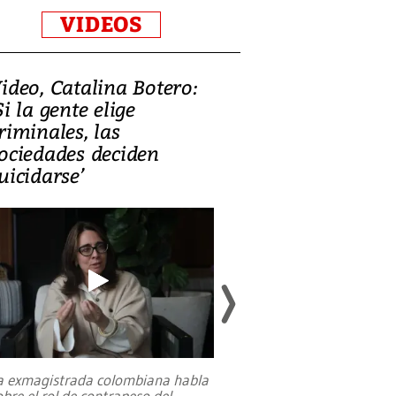
VIDEOS
ideo, Catalina Botero:
Video: Lula la
Si la gente elige
candidatura 
riminales, las
promesas de i
ociedades deciden
en defensa, ed
uicidarse’
tierras raras
a exmagistrada colombiana habla
Entre recuerdos y es
obre el rol de contrapeso del
referencias hacia sus