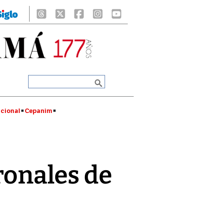
cional
Cepanim
tronales de