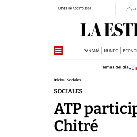
JUEVES 06 AGOSTO 2026
24
PANAMÁ
MUNDO
ECONO
Úl
Inicio
>
Sociales
SOCIALES
ATP particip
Chitré