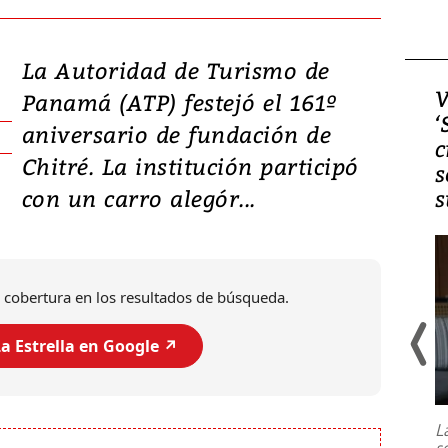
La Autoridad de Turismo de
Video, Japón: Terremoto
V
Panamá (ATP) festejó el 161º
deja heridos y graves
‘
aniversario de fundación de
daños en Kumamoto
c
Chitré. La institución participó
s
con un carro alegór...
s
 cobertura en los resultados de búsqueda.
a Estrella en Google ↗️
Un fuerte terremoto de magnitud
7,1 se registró este martes 28 de
julio en la prefectura de Kumamoto,
L
al sur de Japón, provocando una
s