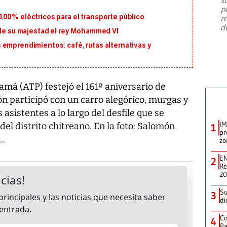
emergencia de gran
...
p
100% eléctricos para el transporte público
r
d
 de su majestad el rey Mohammed VI
 emprendimientos: café, rutas alternativas y
má (ATP) festejó el 161º aniversario de
ión participó con un carro alegórico, murgas y
s asistentes a lo largo del desfile que se
IM
 del distrito chitreano. En la foto: Salomón
1
pr
..
zo
EN
2
Re
2
Su
3
di
Co
4
Pa