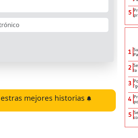
Pr
5
pr
Su
1
P
Se
2
la
Po
3
‘g
estras mejores historias
Pr
4
po
Se
5
co