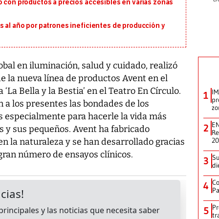
o con productos a precios accesibles en varias zonas
s al año por patrones ineficientes de producción y
lobal en iluminación, salud y cuidado, realizó
e la nueva línea de productos Avent en el
 ‘La Bella y la Bestia’ en el Teatro En Círculo.
IM
1
pr
n a los presentes las bondades de los
zo
os especialmente para hacerle la vida más
EN
2
s y sus pequeños. Avent ha fabricado
Re
2
n la naturaleza y se han desarrollado gracias
gran número de ensayos clínicos.
Su
3
di
Co
4
Pa
Pr
5
tr