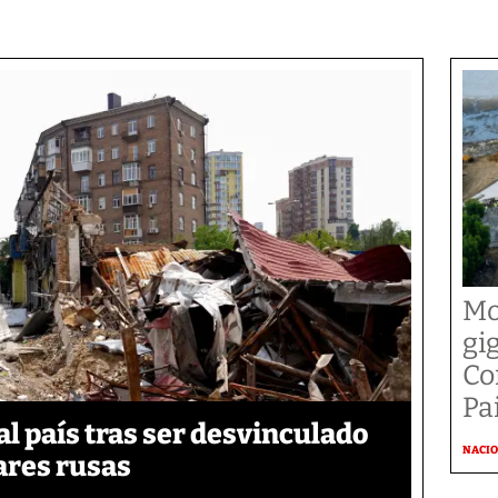
Mo
gi
Co
Pai
 país tras ser desvinculado
NACI
tares rusas