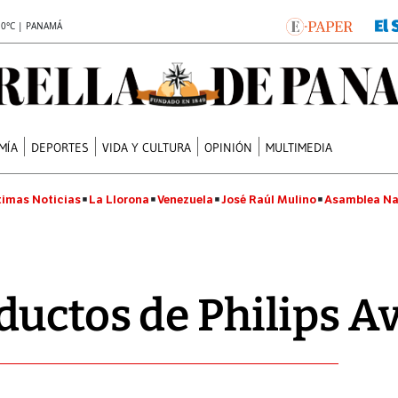
.0°C | PANAMÁ
MÍA
DEPORTES
VIDA Y CULTURA
OPINIÓN
MULTIMEDIA
timas Noticias
La Llorona
Venezuela
José Raúl Mulino
Asamblea Na
uctos de Philips A