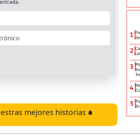
Pa
1
de
Ca
2
ca
M
3
bu
fo
Mo
4
Co
Pa
5
fi
estras mejores historias