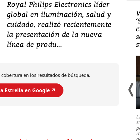
Royal Philips Electronics líder
Video, Japón: Terremoto
V
global en iluminación, salud y
deja heridos y graves
‘
cuidado, realizó recientemente
daños en Kumamoto
c
la presentación de la nueva
s
línea de produ...
s
 cobertura en los resultados de búsqueda.
a Estrella en Google ↗️
Un fuerte terremoto de magnitud
7,1 se registró este martes 28 de
julio en la prefectura de Kumamoto,
L
al sur de Japón, provocando una
s
emergencia de gran
...
p
r
d