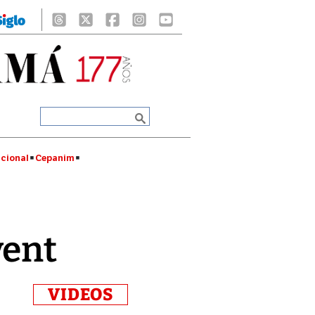
cional
Cepanim
vent
VIDEOS