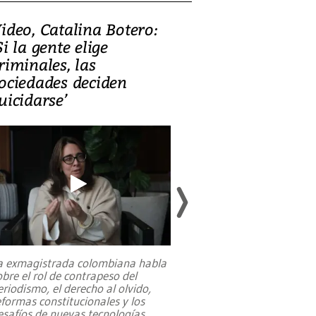
ideo, Catalina Botero:
Video: Lula la
Si la gente elige
candidatura 
riminales, las
promesas de i
ociedades deciden
en defensa, ed
uicidarse’
tierras raras
a exmagistrada colombiana habla
Entre recuerdos y es
obre el rol de contrapeso del
referencias hacia sus
eriodismo, el derecho al olvido,
presidente de Brasil,
eformas constitucionales y los
da Silva, oficializó 
esafíos de nuevas tecnologías
...
candidatura
...