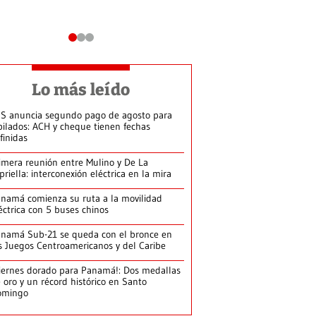
Lo más leído
S anuncia segundo pago de agosto para
bilados: ACH y cheque tienen fechas
finidas
imera reunión entre Mulino y De La
priella: interconexión eléctrica en la mira
namá comienza su ruta a la movilidad
éctrica con 5 buses chinos
namá Sub-21 se queda con el bronce en
s Juegos Centroamericanos y del Caribe
iernes dorado para Panamá!: Dos medallas
 oro y un récord histórico en Santo
omingo