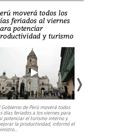
erú moverá todos los
Video, Catalin
ías feriados al viernes
‘Si la gente el
ara potenciar
criminales, la
roductividad y turismo
sociedades de
suicidarse’
l Gobierno de Perú moverá todos
os días feriados a los viernes para
La exmagistrada co
sí potenciar el turismo interno y
sobre el rol de contr
ejorar la productividad, informó el
periodismo, el derech
inistro
...
reformas constitucio
desafíos de nuevas t