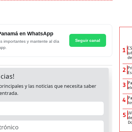
e Panamá en WhatsApp
Seguir canal
as importantes y mantente al día
App.
CS
1
ju
de
Pr
2
Es
Pa
3
el
Pa
4
lo
¡V
5
de
D