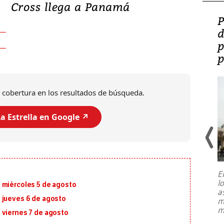
Cross llega a Panamá
Video: Lula lanza su
P
candidatura con
d
promesas de inversión
p
en defensa, educación y
p
tierras raras
 cobertura en los resultados de búsqueda.
a Estrella en Google ↗️
E
l
 miércoles 5 de agosto
Entre recuerdos y escuetas
a
referencias hacia sus adversarios, el
 jueves 6 de agosto
m
presidente de Brasil, Luiz Inácio Lula
m
da Silva, oficializó este domingo su
 viernes 7 de agosto
candidatura
...