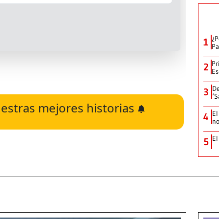
¿P
1
Pa
Pr
2
Es
De
3
‘S
estras mejores historias
El
4
no
El
5