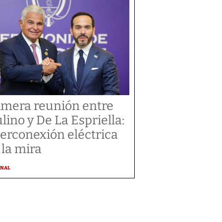
imera reunión entre
lino y De La Espriella:
terconexión eléctrica
 la mira
ONAL