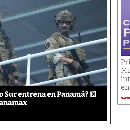
Pr
Mu
in
en
o Sur entrena en Panamá? El
NACI
 Panamax