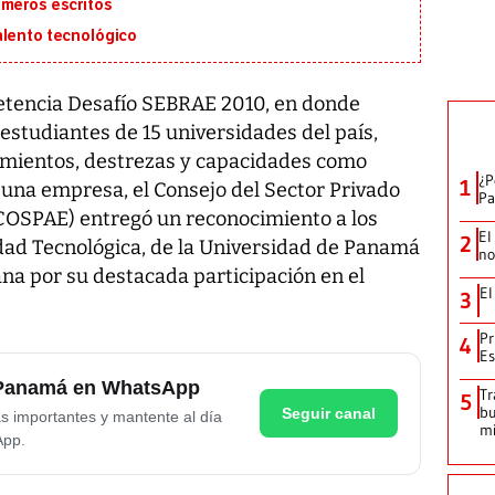
imeros escritos
alento tecnológico
petencia Desafío SEBRAE 2010, en donde
estudiantes de 15 universidades del país,
mientos, destrezas y capacidades como
¿P
1
una empresa, el Consejo del Sector Privado
Pa
(COSPAE) entregó un reconocimiento a los
El
2
idad Tecnológica, de la Universidad de Panamá
no
na por su destacada participación en el
El
3
Pr
4
Es
e Panamá en WhatsApp
Tr
5
bu
Seguir canal
as importantes y mantente al día
mi
App.