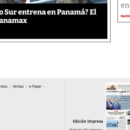
en
o Sur entrena en Panamá? El
NACI
 Panamax
ntos
Ventas
e-Paper
Edición Impresa
Portada del impreso