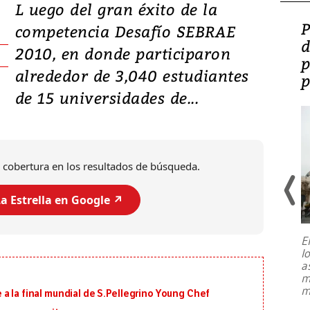
L uego del gran éxito de la
Video: Lula lanza su
P
competencia Desafío SEBRAE
candidatura con
d
2010, en donde participaron
promesas de inversión
p
alrededor de 3,040 estudiantes
en defensa, educación y
p
de 15 universidades de...
tierras raras
 cobertura en los resultados de búsqueda.
a Estrella en Google ↗️
E
l
Entre recuerdos y escuetas
a
referencias hacia sus adversarios, el
m
presidente de Brasil, Luiz Inácio Lula
m
a la final mundial de S.Pellegrino Young Chef
da Silva, oficializó este domingo su
candidatura
...