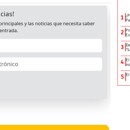
¿P
1
Pa
Pr
2
Es
De
3
‘S
El
4
no
El
5