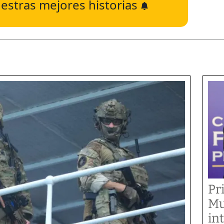
estras mejores historias
Pr
Mu
in