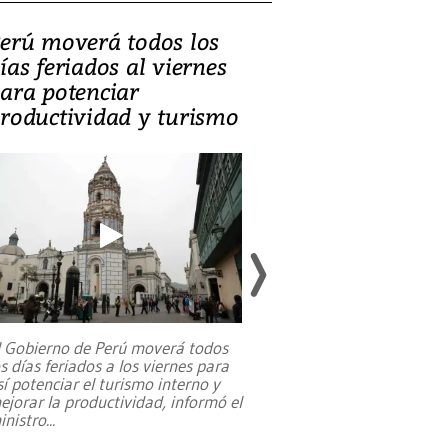
erú moverá todos los
Video, Catalin
ías feriados al viernes
‘Si la gente el
ara potenciar
criminales, la
roductividad y turismo
sociedades de
suicidarse’
l Gobierno de Perú moverá todos
os días feriados a los viernes para
La exmagistrada co
sí potenciar el turismo interno y
sobre el rol de contr
ejorar la productividad, informó el
periodismo, el derech
inistro
...
reformas constitucio
desafíos de nuevas t