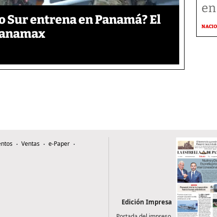
en
o Sur entrena en Panamá? El
NACI
 Panamax
ntos
Ventas
e-Paper
Edición Impresa
Portada del impreso