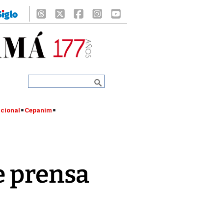
cional
Cepanim
e prensa