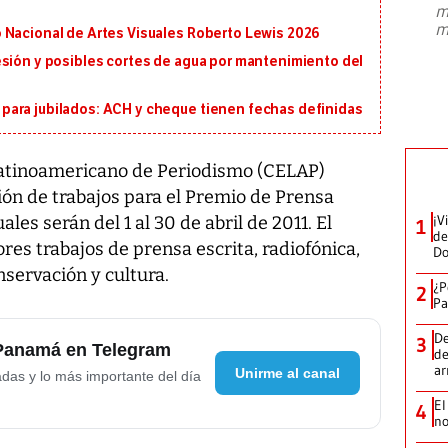
m
presidente de Brasil, Luiz Inácio Lula
m
 Nacional de Artes Visuales Roberto Lewis 2026
da Silva, oficializó este domingo su
candidatura
...
esión y posibles cortes de agua por mantenimiento del
ara jubilados: ACH y cheque tienen fechas definidas
 Latinoamericano de Periodismo (CELAP)
ión de trabajos para el Premio de Prensa
¡V
les serán del 1 al 30 de abril de 2011. El
1
de
es trabajos de prensa escrita, radiofónica,
D
nservación y cultura.
¿P
2
Pa
De
3
 Panamá en Telegram
de
a
Unirme al canal
adas y lo más importante del día
El
4
no