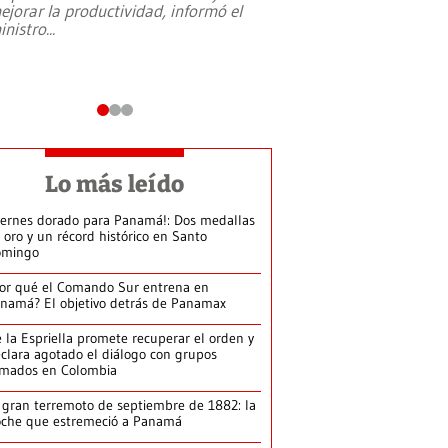
ejorar la productividad, informó el
periodismo, el derech
inistro
...
reformas constitucio
desafíos de nuevas t
Lo más leído
iernes dorado para Panamá!: Dos medallas
 oro y un récord histórico en Santo
omingo
or qué el Comando Sur entrena en
namá? El objetivo detrás de Panamax
 la Espriella promete recuperar el orden y
clara agotado el diálogo con grupos
rmados en Colombia
 gran terremoto de septiembre de 1882: la
che que estremeció a Panamá