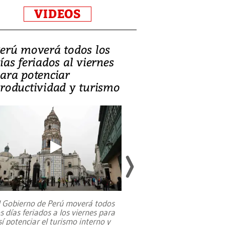
VIDEOS
erú moverá todos los
Video, Catalin
ías feriados al viernes
‘Si la gente el
ara potenciar
criminales, la
roductividad y turismo
sociedades de
suicidarse’
l Gobierno de Perú moverá todos
os días feriados a los viernes para
La exmagistrada co
sí potenciar el turismo interno y
sobre el rol de contr