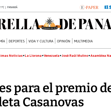
.1°C | PANAMÁ
MÍA
DEPORTES
VIDA Y CULTURA
OPINIÓN
MULTIMEDIA
timas Noticias
La Llorona
Venezuela
José Raúl Mulino
Asamblea Na
es para el premio d
leta Casanovas