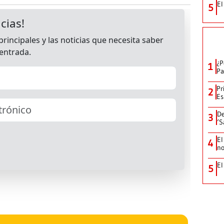
El
5
¿P
1
Pa
Pr
2
Es
De
3
‘S
El
4
no
El
5