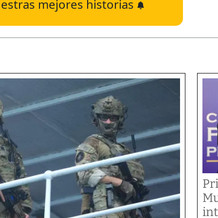
estras mejores historias
Pr
Mu
in