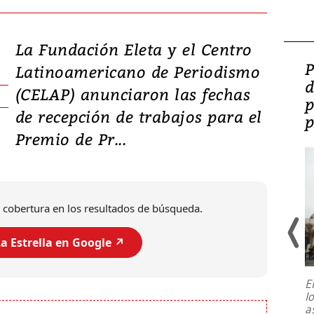
La Fundación Eleta y el Centro
Video: Lula lanza su
P
Latinoamericano de Periodismo
candidatura con
d
(CELAP) anunciaron las fechas
promesas de inversión
p
de recepción de trabajos para el
en defensa, educación y
p
Premio de Pr...
tierras raras
 cobertura en los resultados de búsqueda.
a Estrella en Google ↗️
E
l
Entre recuerdos y escuetas
a
referencias hacia sus adversarios, el