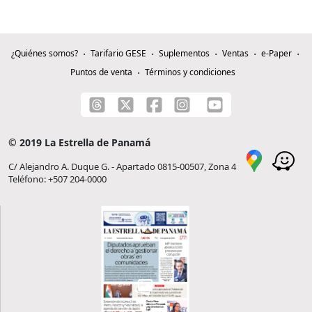
¿Quiénes somos?
Tarifario GESE
Suplementos
Ventas
e-Paper
Puntos de venta
Términos y condiciones
© 2019 La Estrella de Panamá
C/ Alejandro A. Duque G. - Apartado 0815-00507, Zona 4
Teléfono: +507 204-0000