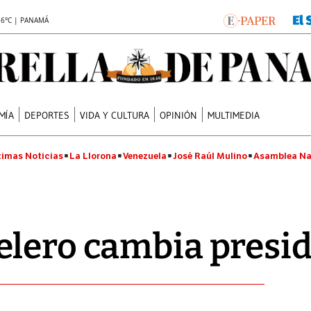
.6°C | PANAMÁ
MÍA
DEPORTES
VIDA Y CULTURA
OPINIÓN
MULTIMEDIA
timas Noticias
La Llorona
Venezuela
José Raúl Mulino
Asamblea Na
elero cambia presi