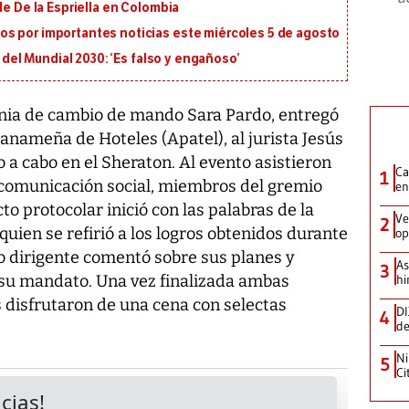
de De la Espriella en Colombia
s por importantes noticias este miércoles 5 de agosto
l del Mundial 2030: ‘Es falso y engañoso’
ia de cambio de mando Sara Pardo, entregó
Panameña de Hoteles (Apatel), al jurista Jesús
do a cabo en el Sheraton. Al evento asistieron
Ca
1
 comunicación social, miembros del gremio
en
acto protocolar inició con las palabras de la
Ve
2
quien se refirió a los logros obtenidos durante
op
o dirigente comentó sobre sus planes y
As
3
 su mandato. Una vez finalizada ambas
hi
 disfrutaron de una cena con selectas
DI
4
de
Ni
5
Ci