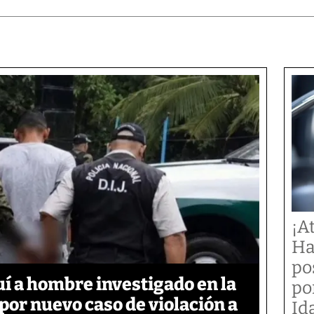
¡A
Ha
po
í a hombre investigado en la
po
 por nuevo caso de violación a
Id