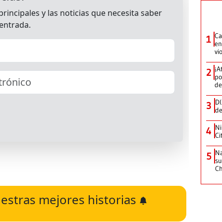
Ca
1
en
vi
¡A
2
po
de
DI
3
de
Ni
4
Ci
Na
5
su
C
estras mejores historias