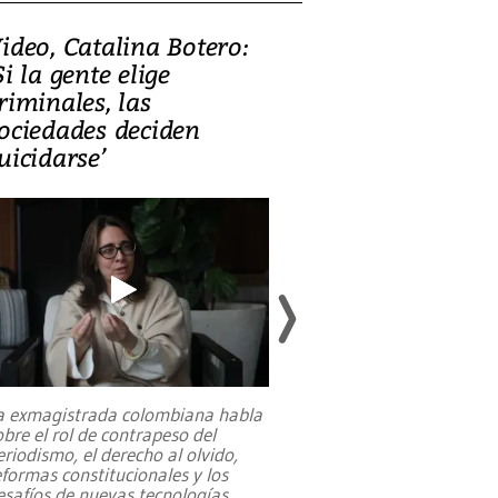
ideo, Catalina Botero:
Video: Lula la
Si la gente elige
candidatura 
riminales, las
promesas de i
ociedades deciden
en defensa, ed
uicidarse’
tierras raras
a exmagistrada colombiana habla
Entre recuerdos y es
obre el rol de contrapeso del
referencias hacia sus
eriodismo, el derecho al olvido,
presidente de Brasil,
eformas constitucionales y los
da Silva, oficializó 
esafíos de nuevas tecnologías
...
candidatura
...