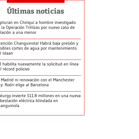
Últimas noticias
pturan en Chiriquí a hombre investigado
 la Operación Trillizas por nuevo caso de
olación a una menor
tención Changuinola! Habrá baja presión y
sibles cortes de agua por mantenimiento
l Idaan
J habilita nuevamente la solicitud en línea
l récord policivo
 Madrid ni renovación con el Manchester
ty: Rodri elige al Barcelona
turgy invierte $11.8 millones en una nueva
bestación eléctrica blindada en
hanguinola