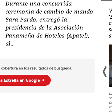
Durante una concurrida
Video, Japón: Terremoto
V
ceremonia de cambio de mando
deja heridos y graves
‘
Sara Pardo, entregó la
daños en Kumamoto
c
presidencia de la Asociación
s
Panameña de Hoteles (Apatel),
s
al...
 cobertura en los resultados de búsqueda.
a Estrella en Google ↗️
Un fuerte terremoto de magnitud
7,1 se registró este martes 28 de
julio en la prefectura de Kumamoto,
L
al sur de Japón, provocando una
s
emergencia de gran
...
p
r
d