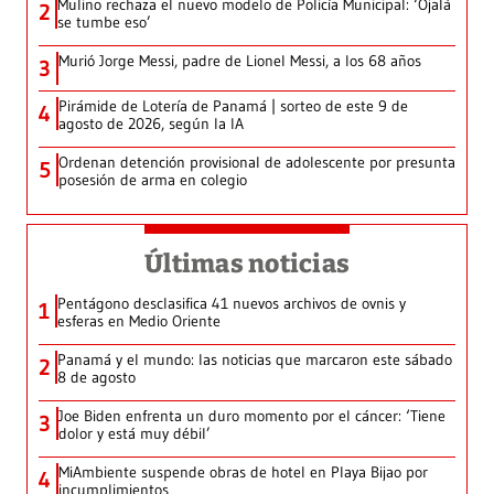
Mulino rechaza el nuevo modelo de Policía Municipal: ‘Ojalá
2
se tumbe eso’
Murió Jorge Messi, padre de Lionel Messi, a los 68 años
3
Pirámide de Lotería de Panamá | sorteo de este 9 de
4
agosto de 2026, según la IA
Ordenan detención provisional de adolescente por presunta
5
posesión de arma en colegio
Últimas noticias
Pentágono desclasifica 41 nuevos archivos de ovnis y
1
esferas en Medio Oriente
Panamá y el mundo: las noticias que marcaron este sábado
2
8 de agosto
Joe Biden enfrenta un duro momento por el cáncer: ‘Tiene
3
dolor y está muy débil’
MiAmbiente suspende obras de hotel en Playa Bijao por
4
incumplimientos