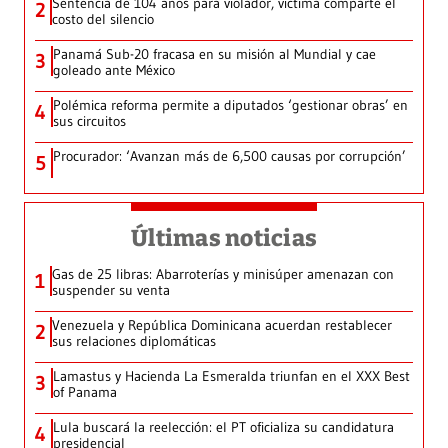
Sentencia de 104 años para violador, víctima comparte el
2
costo del silencio
Panamá Sub-20 fracasa en su misión al Mundial y cae
3
goleado ante México
Polémica reforma permite a diputados ‘gestionar obras’ en
4
sus circuitos
Procurador: ‘Avanzan más de 6,500 causas por corrupción’
5
Últimas noticias
Gas de 25 libras: Abarroterías y minisúper amenazan con
1
suspender su venta
Venezuela y República Dominicana acuerdan restablecer
2
sus relaciones diplomáticas
Lamastus y Hacienda La Esmeralda triunfan en el XXX Best
3
of Panama
Lula buscará la reelección: el PT oficializa su candidatura
4
presidencial