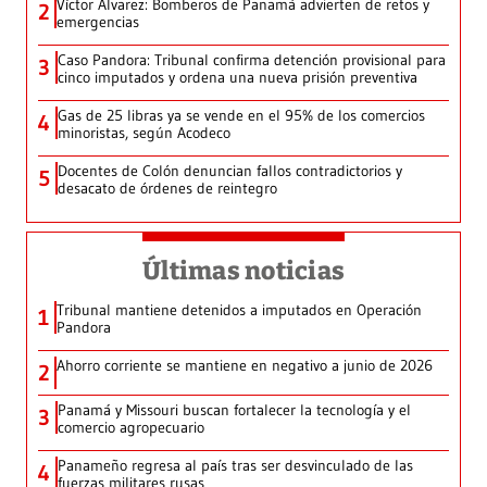
Víctor Álvarez: Bomberos de Panamá advierten de retos y
2
emergencias
Caso Pandora: Tribunal confirma detención provisional para
3
cinco imputados y ordena una nueva prisión preventiva
Gas de 25 libras ya se vende en el 95% de los comercios
4
minoristas, según Acodeco
Docentes de Colón denuncian fallos contradictorios y
5
desacato de órdenes de reintegro
Últimas noticias
Tribunal mantiene detenidos a imputados en Operación
1
Pandora
Ahorro corriente se mantiene en negativo a junio de 2026
2
Panamá y Missouri buscan fortalecer la tecnología y el
3
comercio agropecuario
Panameño regresa al país tras ser desvinculado de las
4
fuerzas militares rusas