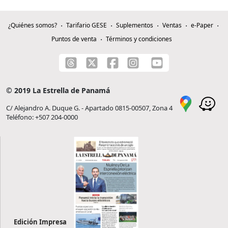
¿Quiénes somos?
Tarifario GESE
Suplementos
Ventas
e-Paper
Puntos de venta
Términos y condiciones
© 2019 La Estrella de Panamá
C/ Alejandro A. Duque G. - Apartado 0815-00507, Zona 4
Teléfono: +507 204-0000
Edición Impresa