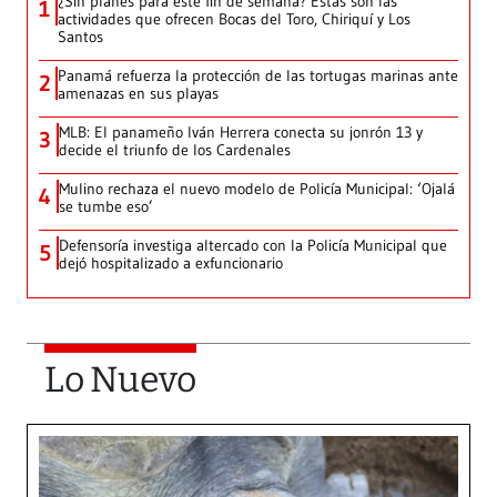
¿Sin planes para este fin de semana? Estas son las
1
actividades que ofrecen Bocas del Toro, Chiriquí y Los
Santos
Panamá refuerza la protección de las tortugas marinas ante
2
amenazas en sus playas
MLB: El panameño Iván Herrera conecta su jonrón 13 y
3
decide el triunfo de los Cardenales
Mulino rechaza el nuevo modelo de Policía Municipal: ‘Ojalá
4
se tumbe eso’
Defensoría investiga altercado con la Policía Municipal que
5
dejó hospitalizado a exfuncionario
Lo Nuevo