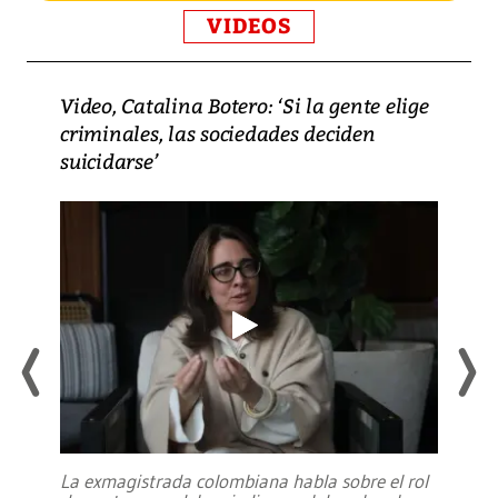
VIDEOS
Video, Catalina Botero: ‘Si la gente elige
criminales, las sociedades deciden
suicidarse’
La exmagistrada colombiana habla sobre el rol