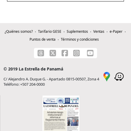
¿Quiénes somos?
Tarifario GESE
Suplementos
Ventas
e-Paper
Puntos de venta
Términos y condiciones
© 2019 La Estrella de Panamá
C/ Alejandro A. Duque G. - Apartado 0815-00507, Zona 4
Teléfono: +507 204-0000