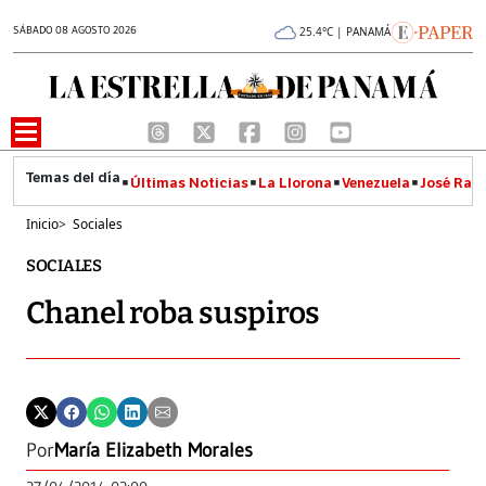
SÁBADO 08 AGOSTO 2026
25.4°C | PANAMÁ
Últimas Noticias
La Llorona
Venezuela
José Raúl
Inicio
>
Sociales
SOCIALES
Chanel roba suspiros
Por
María Elizabeth Morales