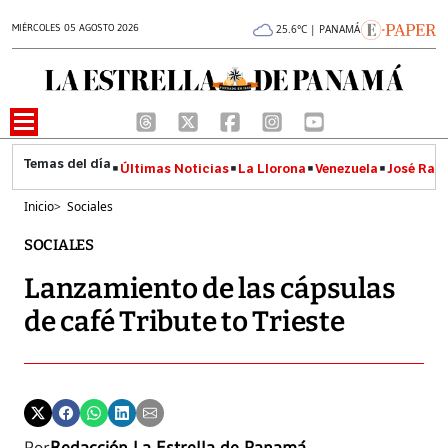
MIÉRCOLES 05 AGOSTO 2026
25.6°C | PANAMÁ
Últimas Noticias
La Llorona
Venezuela
José Raúl
Inicio
>
Sociales
SOCIALES
Lanzamiento de las cápsulas
de café Tribute to Trieste