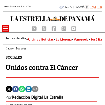
DOMINGO 09 AGOSTO 2026
32.7°C | PANAMÁ
Últimas Noticias
La Llorona
Venezuela
José Raúl
Inicio
>
Sociales
SOCIALES
Unidos contra El Cáncer
Por
Redacción Digital La Estrella