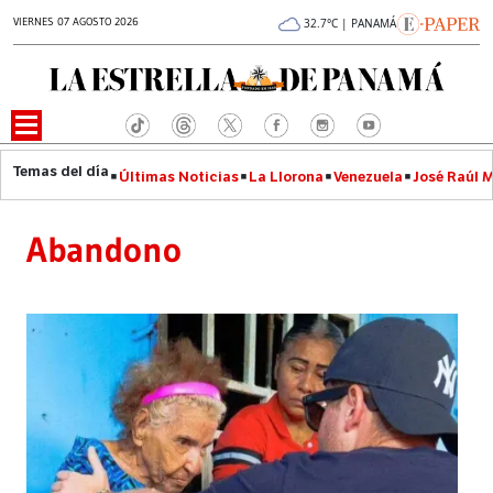
VIERNES 07 AGOSTO 2026
32.7°C | PANAMÁ
Últimas Noticias
La Llorona
Venezuela
José Raúl 
Abandono