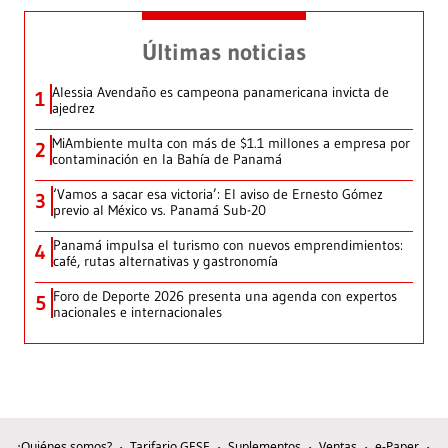
Últimas noticias
Alessia Avendaño es campeona panamericana invicta de
1
ajedrez
MiAmbiente multa con más de $1.1 millones a empresa por
2
contaminación en la Bahía de Panamá
‘Vamos a sacar esa victoria’: El aviso de Ernesto Gómez
3
previo al México vs. Panamá Sub-20
Panamá impulsa el turismo con nuevos emprendimientos:
4
café, rutas alternativas y gastronomía
Foro de Deporte 2026 presenta una agenda con expertos
5
nacionales e internacionales
¿Quiénes somos?
Tarifario GESE
Suplementos
Ventas
e-Paper