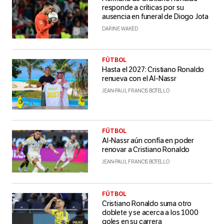
responde a críticas por su
ausencia en funeral de Diogo Jota
DARINE WAKED
FÚTBOL
Hasta el 2027: Cristiano Ronaldo
renueva con el Al-Nassr
JEAN-PAUL FRANCIS BOTELLO
FÚTBOL
Al-Nassr aún confía en poder
renovar a Cristiano Ronaldo
JEAN-PAUL FRANCIS BOTELLO
FÚTBOL
Cristiano Ronaldo suma otro
doblete y se acerca a los 1000
goles en su carrera