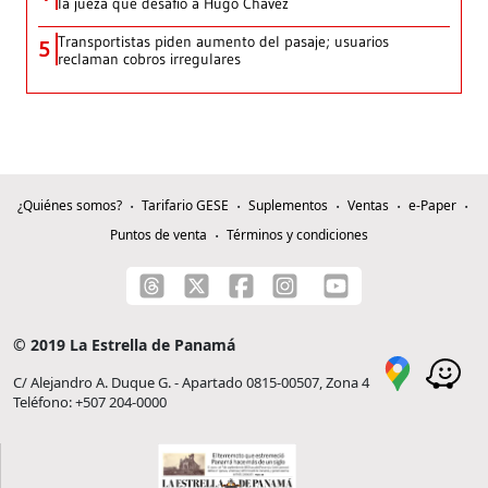
la jueza que desafió a Hugo Chávez
Transportistas piden aumento del pasaje; usuarios
5
reclaman cobros irregulares
¿Quiénes somos?
Tarifario GESE
Suplementos
Ventas
e-Paper
Puntos de venta
Términos y condiciones
© 2019 La Estrella de Panamá
C/ Alejandro A. Duque G. - Apartado 0815-00507, Zona 4
Teléfono: +507 204-0000