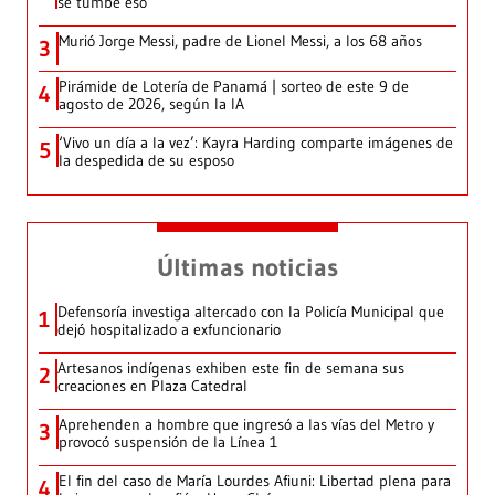
se tumbe eso’
Murió Jorge Messi, padre de Lionel Messi, a los 68 años
3
Pirámide de Lotería de Panamá | sorteo de este 9 de
4
agosto de 2026, según la IA
‘Vivo un día a la vez’: Kayra Harding comparte imágenes de
5
la despedida de su esposo
Últimas noticias
Defensoría investiga altercado con la Policía Municipal que
1
dejó hospitalizado a exfuncionario
Artesanos indígenas exhiben este fin de semana sus
2
creaciones en Plaza Catedral
Aprehenden a hombre que ingresó a las vías del Metro y
3
provocó suspensión de la Línea 1
El fin del caso de María Lourdes Afiuni: Libertad plena para
4