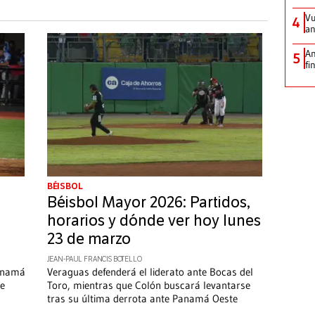
Vu
4
an
An
5
fi
BÉISBOL
Béisbol Mayor 2026: Partidos,
horarios y dónde ver hoy lunes
23 de marzo
JEAN-PAUL FRANCIS BOTELLO
Panamá
Veraguas defenderá el liderato ante Bocas del
te
Toro, mientras que Colón buscará levantarse
tras su última derrota ante Panamá Oeste