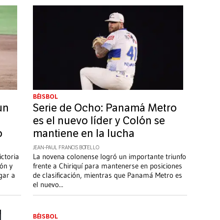
BÉISBOL
un
Serie de Ocho: Panamá Metro
es el nuevo líder y Colón se
o
mantiene en la lucha
JEAN-PAUL FRANCIS BOTELLO
ictoria
La novena colonense logró un importante triunfo
lón y
frente a Chiriquí para mantenerse en posiciones
gar a
de clasificación, mientras que Panamá Metro es
el nuevo
...
BÉISBOL