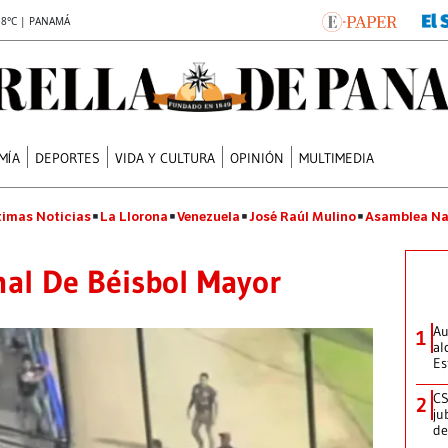
.8°C | PANAMÁ
MÍA
DEPORTES
VIDA Y CULTURA
OPINIÓN
MULTIMEDIA
timas Noticias
La Llorona
Venezuela
José Raúl Mulino
Asamblea Na
al De Béisbol Mayor
Au
1
al
Es
CS
2
ju
de