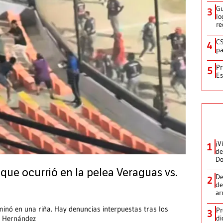
Gu
3
lo
re
CS
4
pa
Pr
5
Es
¡V
1
de
D
 que ocurrió en la pelea Veraguas vs.
De
2
de
ar
rminó en una riña. Hay denuncias interpuestas tras los
Pr
3
di
o Hernández