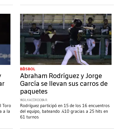
BÉISBOL
y
Abraham Rodríguez y Jorge
ar
García se llevan sus carros de
paquetes
YASILKA CÓRDOBA R.
l Toro
Rodríguez participó en 15 de los 16 encuentros
a a la
del equipo, bateando .410 gracias a 25 hits en
61 turnos